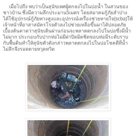
เมื่อไปถึง พบว่าเป็นสุนัขเพศผู้ตกลงไปในบ่อน้ำ ในสวนของ
ชาวบ้าน ซึ่งมีความลึกประมาน5เมตร โดยสมาคมกู้ภัยลำปาง
ได้ใช้อุปกรณ์กู้ภัยทางสูงและอุปกรณ์เครื่องช่วยหายใจ(scba)ให้
เจ้าหน้าที่อาสาสมัครโรยตัวลงไปช่วยเหลือขึ้นมาได้ปลอดภัย
เบื้องต้นคาดว่าสุนัขเดินผ่านก่อนจะพลาดตกลงไปในบ่อซึ่งมีน้ำ
ไม่มาก ประกอบกับปากท่อไม่มีฝาปิดมิดชิดขอบท่อมีระดับราบ
กับพื้นดินทำให้สุนัขตัวดังกล่าวพลาดตกลงไปในบ่อโชคดีที่น้ำ
ไม่ลึกจึงรอดตายหวุดหวิด