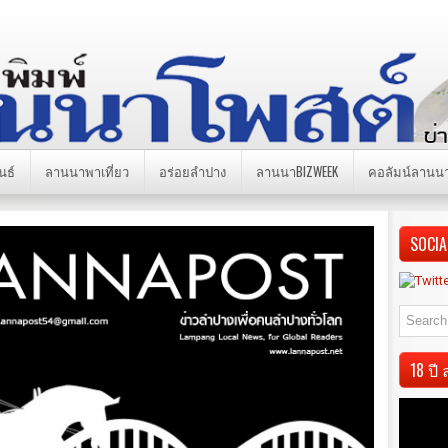
นธ์
ลานนาพาเที่ยว
อร่อยลำปาง
ลานนาBIZWEEK
คอลัมน์ลานน
SOCIA
18 ป