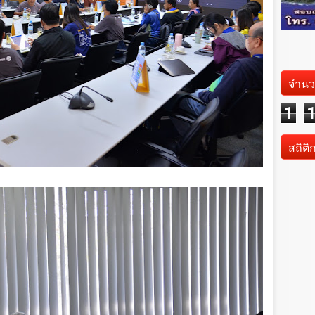
จำนว
1
สถิติ