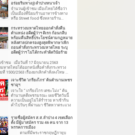
อร่อยริมทาง@ลำปางหนาเจ้า
จำนวนผู้เข้าชม เมืองไทยได้ชื่อว่า
เป็นเมืองที่นิยมร้านอาหารข้างทาง
หรือ Street food ซึ่งหลายร้าน...
กระทรวงมหาดไทยออกคำสั่งคืน
ตำแหน่ง อดีตผู้ว่าฯ ดิเรก ก้อนกลีบ
พร้อมคืนสิทธิ์ประโยชน์ตามกฎหมาย
หลังศาลปกครองสูงสุดพิพากษาเพิก
ถอนคำสั่งกระทรวงมหาดไทย ระบุ
อดีตผู้ว่าฯ ไม่ได้กระทำผิดวินัยร้าย
เข้าชม เมื่อวันที่ 17 มิถุนายน 2563
มหาดไทยได้ออกหนังสือคำสั่งกระทรวง
ี่ 1500/2563 เรื่องยกเลิกคำสั่งลงโทษ ...
เจาะชีวิต 'เกรียงไกร' ต้นตำนานเพชร
ซาอุฯ
เจาะใจ “ เกรียงไกร เตชะโม่ง ” ต้น
ตำนานคดีเพชรมรณะ เผยชีวิตวันนี้
ความเป็นอยู่ไม่ได้ร่ำรวย หาเช้ากิน
ค่ำไปวันๆ ที่ผ่านมา ชีวิตหวาดระแวง
รายชื่อผู้สมัคร ส.ส.ลำปาง 4 เขตเลือก
ตั้ง มีผู้มาสมัคร รวม 46 คน จาก 13
พรรคการเมือง
ตามที่มีพระราชกฤษฎีกายุบ