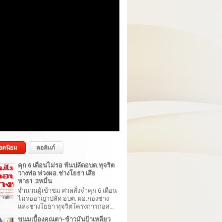
อดนิยม
คอลัมภ์
คุก 6 เดือนไม่รอ ฟันปลัดอบต.ทุจริต
วางท่อ พ่วงผอ.ช่างโยธา เสีย
หาย1.3หมื่น
จำนวนผู้เข้าชม ศาลสั่งจำคุก 6 เดือน
ไม่รออาญาปลัด อบต. ผอ.กองช่าง
และช่างโยธา ทุจริตโครงการก่อส...
ขนมเบื้องคุณตา-ข้าวมันป้าเหลียว