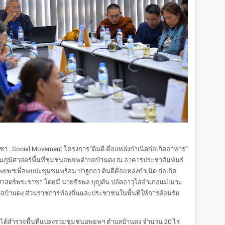
ชา : Social Movement โครงการ“ดินดี คือแหล่งกำเนิดก่อเกิดอาหาร”
ด้านภูมิศาสตร์พื้นที่ชุมชนอพยพตำบลบ้านดง ณ อาคารประชาสัมพันธ์
อพยพฯเพื่อพบปะชุมชนพร้อม ปาฐกถา ดินดีคือแหล่งกำเนิด ก่อเกิด
าสตร์พระราชา โดยมี นายธีรพล บุญตัน ปลัดอาวุโสอำเภอแม่เมาะ
นตำบลบ้านดง ส่วนราชการท้องถิ่นและประชาชนในพื้นที่ให้การต้อนรับ
ณะฯได้สำรวจพื้นที่แปลงรวมชุมชนอพยพฯ ตำบลบ้านดง จำนวน 20 ไร่