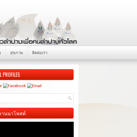
า
สุขภาพ
ติดต่อเรา
L PROFILES
ี ลานนาโพสต์