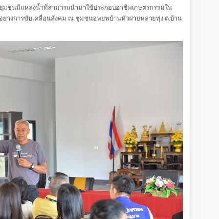
ให้ชุมชนมีแหล่งน้ำที่สามารถนำมาใช้ประกอบอาชีพเกษตรกรรมใน
วอย่างการขับเคลื่อนสังคม ณ ชุมชนอพยพบ้านหัวฝายหล่ายทุ่ง ต.บ้าน