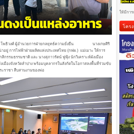
ให้มีการ
โครง
นำพล โพธิวงศ์ ผู้อำนวยการฝ่ายกลยุทธ์ความยั่งยืน นางเกษศิริ
่าอยู่ การไฟฟ้าฝ่ายผลิตแห่งประเทศไทย (กฟผ.) แม่เมาะ ให้การ
สิกรรมธรรมชาติ และ นางสุภาวรัตน์ ฟูฟุ้ง นักวิเคราะห์ผังเมือง
มืองจังหวัดลำปาง พร้อมบุคลากรในสังกัดในโอกาสลงพื้นที่ร่วมขับ
์พระราชา สืบสานงานของพ่อ