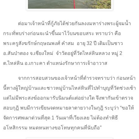
ต่อมาเจ้าหน้าที่กู้ภัยได้ช่วยกันลงงมหาร่างพระผู้จมน้ำ
กระทั่พบร่างก่อนจะนำขึ้นมาไว้บนขอบสระ ทราบว่า คือ
พระครูสังฆรักษ์กฤษณพงศ์ คำสม
อายุ
32
ปี เดิมเป็นชาว
อ.สันป่าตอง จ.เชียงใหม่
จำวัดอยู่ที่วัดไหล่หินหลวง หมู่
2
ต.ไหล่หิน อ.เกาะคา ตำแหน่งรักษาการเจ้าอาวาส
จากการสอบสวนของเจ้าหน้าที่ตำรวจทราบว่า ก่อนหน้า
นี้ทางผู้ใหญ่บ้านและชาวหมู่บ้านไหล่หินที่ไปทำบุญที่วัดช่วงเช้า
แต่ไม่มีพระสงฆ์ออกมารับนิมนต์แต่อย่างใด จึงพากันเข้าตรวจ
สอบกุฎิ พบมีการเขียนจดหมายลาตายวางในกุฎิ ระบุว่า “ขอให้
จัดการศพเผาด่วนที่สุด
1
วันเผาที่เวียงเลย ไม่ต้องทำพิธี
อโหสิกรรม หมดหนทางขอโทษทุกคนที่นับถือ”