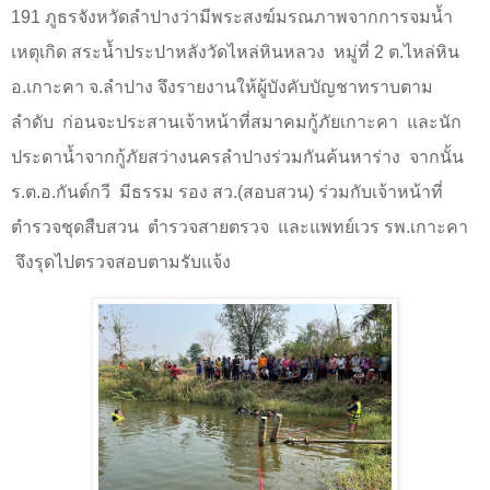
191 ภูธรจังหวัดลำปางว่ามีพระสงฆ์มรณภาพจากการจมน้ำ
เหตุเกิด สระน้ำประปาหลังวัดไหล่หินหลวง
หมู่ที่
2
ต.ไหล่หิน
อ.เกาะคา จ.ลำปาง จึงรายงานให้ผู้บังคับบัญชาทราบตาม
ลำดับ
ก่อนจะประสานเจ้าหน้าที่สมาคมกู้ภัยเกาะคา
และนัก
ประดาน้ำจากกู้ภัยสว่างนครลำปางร่วมกันค้นหาร่าง
จากนั้น
ร.ต.อ.กันต์กวี
มีธรรม รอง สว.(สอบสวน) ร่วมกับเจ้าหน้าที่
ตำรวจชุดสืบสวน
ตำรวจสายตรวจ
และแพทย์เวร รพ.เกาะคา
จึงรุดไปตรวจสอบตามรับแจ้ง