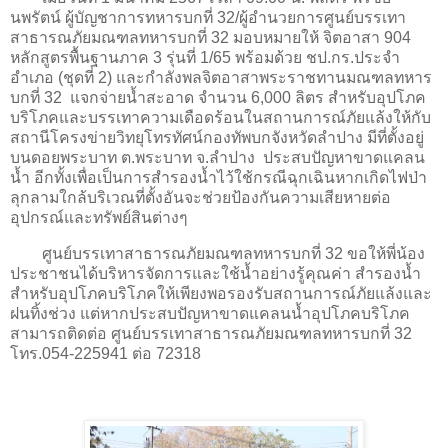
นพรัตน์ ผู้บัญชาการทหารบกที่ 32/ผู้อำนวยการศูนย์บรรเทา
สาธารณภัยมณฑลทหารบกที่ 32 มอบหมายให้ จิตอาสา 904
หลักสูตรพื้นฐานภาค 3 รุ่นที่ 1/65 พร้อมด้วย ชป.กร.ประจำ
อำเภอ (ชุดที่ 2) และกำลังพลจิตอาสาพระราชทานมณฑลทหาร
บกที่ 32 แจกจ่ายน้ำสะอาด จำนวน 6,000 ลิตร สำหรับอุปโภค
บริโภคและบรรเทาความเดือดร้อนในสถานการณ์ภัยแล้งให้กับ
สถานีโครงข่ายวิทยุโทรทัศน์กองทัพบกจังหวัดลำปาง มีที่ตั้งอยู่
บนดอยพระบาท ต.พระบาท จ.ลำปาง ประสบปัญหาขาดแคลน
น้ำ อีกทั้งเพื่อเป็นการสำรองน้ำไว้ใช้กรณีฉุกเฉินหากเกิดไฟป่า
ลุกลามใกล้บริเวณที่ตั้งอันจะช่วยป้องกันความเสียหายต่อ
อุปกรณ์และทรัพย์สินต่างๆ
ศูนย์บรรเทาสาธารณภัยมณฑลทหารบกที่ 32 ขอให้พี่น้อง
ประชาชนได้บริหารจัดการและใช้น้ำอย่างรู้คุณค่า สำรองน้ำ
สำหรับอุปโภคบริโภคให้เพียงพอรองรับสถานการณ์ภัยแล้งและ
ฝนทิ้งช่วง แต่หากประสบปัญหาขาดแคลนน้ำอุปโภคบริโภค
สามารถติดต่อ ศูนย์บรรเทาสาธารณภัยมณฑลทหารบกที่ 32
โทร.054-225941 ต่อ 72318