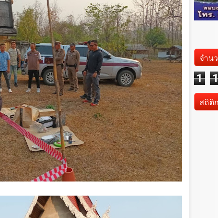
จำนว
1
สถิติ