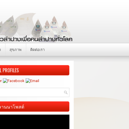
า
สุขภาพ
ติดต่อเรา
L PROFILES
ี ลานนาโพสต์