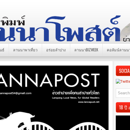
นธ์
ลานนาพาเที่ยว
อร่อยลำปาง
ลานนาBIZWEEK
คอลัมน์ลานน
SOCIA
18 ป