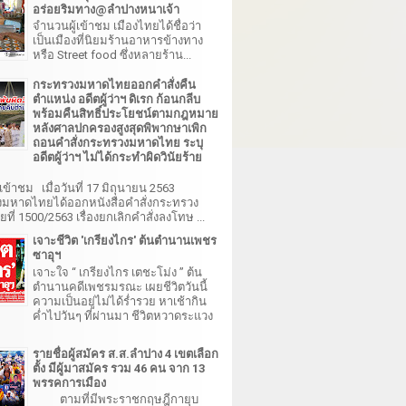
อร่อยริมทาง@ลำปางหนาเจ้า
จำนวนผู้เข้าชม เมืองไทยได้ชื่อว่า
เป็นเมืองที่นิยมร้านอาหารข้างทาง
หรือ Street food ซึ่งหลายร้าน...
กระทรวงมหาดไทยออกคำสั่งคืน
ตำแหน่ง อดีตผู้ว่าฯ ดิเรก ก้อนกลีบ
พร้อมคืนสิทธิ์ประโยชน์ตามกฎหมาย
หลังศาลปกครองสูงสุดพิพากษาเพิก
ถอนคำสั่งกระทรวงมหาดไทย ระบุ
อดีตผู้ว่าฯ ไม่ได้กระทำผิดวินัยร้าย
เข้าชม เมื่อวันที่ 17 มิถุนายน 2563
มหาดไทยได้ออกหนังสือคำสั่งกระทรวง
ี่ 1500/2563 เรื่องยกเลิกคำสั่งลงโทษ ...
เจาะชีวิต 'เกรียงไกร' ต้นตำนานเพชร
ซาอุฯ
เจาะใจ “ เกรียงไกร เตชะโม่ง ” ต้น
ตำนานคดีเพชรมรณะ เผยชีวิตวันนี้
ความเป็นอยู่ไม่ได้ร่ำรวย หาเช้ากิน
ค่ำไปวันๆ ที่ผ่านมา ชีวิตหวาดระแวง
รายชื่อผู้สมัคร ส.ส.ลำปาง 4 เขตเลือก
ตั้ง มีผู้มาสมัคร รวม 46 คน จาก 13
พรรคการเมือง
ตามที่มีพระราชกฤษฎีกายุบ