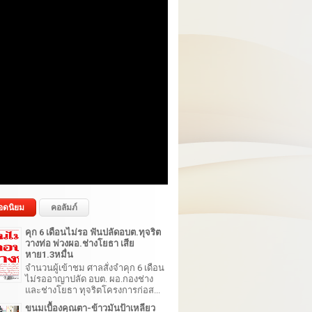
อดนิยม
คอลัมภ์
คุก 6 เดือนไม่รอ ฟันปลัดอบต.ทุจริต
วางท่อ พ่วงผอ.ช่างโยธา เสีย
หาย1.3หมื่น
จำนวนผู้เข้าชม ศาลสั่งจำคุก 6 เดือน
ไม่รออาญาปลัด อบต. ผอ.กองช่าง
และช่างโยธา ทุจริตโครงการก่อส...
ขนมเบื้องคุณตา-ข้าวมันป้าเหลียว