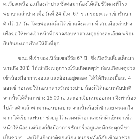
ต.เวียงเหนือ อ.เมืองลำปาง ซึ่งต่อมาน้องได้เสียชีวิตลงที่โรง
พยาบาลลำปาง เมื่อวันที่
24
มี.ค.
67
รวมระยะเวลาเข้ารักษา
ตัวได้
17
วัน
โดยพ่อแม่เด็กได้เข้าแจ้งความที่ สภ.เมืองลำปาง
เพื่อขอให้ทางเจ้าหน้าที่ตรวจสอบหาสาเหตุอย่างละเอียด พร้อม
ยืนยันจะเอาเรื่องให้ถึงที่สุด
ขณะที่เจ้าของเนิร์สเซอรี่วัย
67
ปี
ซึ่งเปิดรับเลี้ยงเด็กมา
นานถึง
30
ปี
ได้เล่าถึงเหตุการณ์วันเกิดเหตุว่า ก่อนเกิดเหตุช่วง
เช้าน้องมีอาการงอแง และอ้อนอยู่ตลอด
ได้ให้กินนมมื้อละ
4
ออนซ์ ก่อนจะให้นอนกลางวันช่วงบ่าย น้องก็ได้นอนหลับปกติ
จากนั้นได้ตื่นมาช่วง
15.00
น. และอาเจียนนมออกมา จึงพาน้อง
ไปล้างตัวแล้วพามานอนบนเบาะ จากนั้นน้องก็ชักเลย ตนตกใจ
มาก ได้เรียกแฟนมาช่วยดู ได้นวดหน้าอกและนำผ้าเย็นมาเช็ด
หน้าให้น้อง แต่น้องก็ยังมีอาการชักเกร็งอยู่และมีกระตุกที่ขา
เป็นช่วงๆ
เลยได้แจ้งญาติของน้อง จนกระทั่งกู้ภัยเข้ามาช่วย