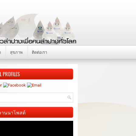
า
สุขภาพ
ติดต่อเรา
L PROFILES
ี ลานนาโพสต์