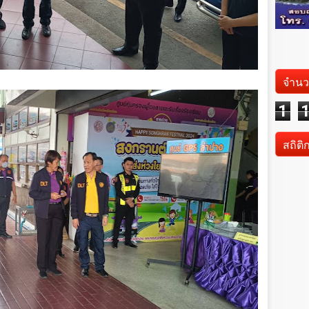
จำนว
1
สถิติ