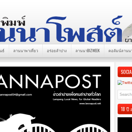
นธ์
ลานนาพาเที่ยว
อร่อยลำปาง
ลานนาBIZWEEK
คอลัมน์ลานน
SOCIA
18 ป