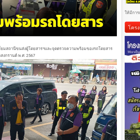
ให้มีการ
โครง
เยี่ยมสถานีขนส่งผู้โดยสารฯและจุดตรวจความพร้อมของรถโดยสาร
สงกรานต์ พ.ศ. 2567