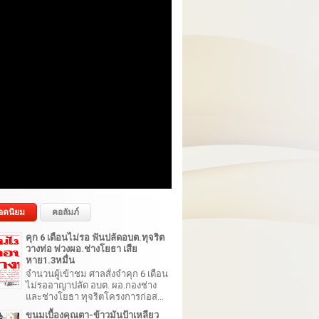
อดนิยม
คอลัมภ์
คุก 6 เดือนไม่รอ ฟันปลัดอบต.ทุจริต
วางท่อ พ่วงผอ.ช่างโยธา เสีย
หาย1.3หมื่น
จำนวนผู้เข้าชม ศาลสั่งจำคุก 6 เดือน
ไม่รออาญาปลัด อบต. ผอ.กองช่าง
และช่างโยธา ทุจริตโครงการก่อส...
ขนมเบื้องคุณตา-ข้าวมันป้าเหลียว