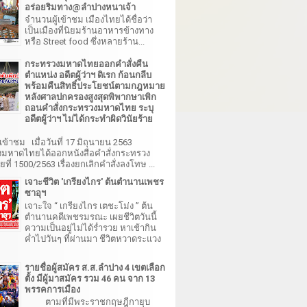
อร่อยริมทาง@ลำปางหนาเจ้า
จำนวนผู้เข้าชม เมืองไทยได้ชื่อว่า
เป็นเมืองที่นิยมร้านอาหารข้างทาง
หรือ Street food ซึ่งหลายร้าน...
กระทรวงมหาดไทยออกคำสั่งคืน
ตำแหน่ง อดีตผู้ว่าฯ ดิเรก ก้อนกลีบ
พร้อมคืนสิทธิ์ประโยชน์ตามกฎหมาย
หลังศาลปกครองสูงสุดพิพากษาเพิก
ถอนคำสั่งกระทรวงมหาดไทย ระบุ
อดีตผู้ว่าฯ ไม่ได้กระทำผิดวินัยร้าย
เข้าชม เมื่อวันที่ 17 มิถุนายน 2563
มหาดไทยได้ออกหนังสือคำสั่งกระทรวง
ี่ 1500/2563 เรื่องยกเลิกคำสั่งลงโทษ ...
เจาะชีวิต 'เกรียงไกร' ต้นตำนานเพชร
ซาอุฯ
เจาะใจ “ เกรียงไกร เตชะโม่ง ” ต้น
ตำนานคดีเพชรมรณะ เผยชีวิตวันนี้
ความเป็นอยู่ไม่ได้ร่ำรวย หาเช้ากิน
ค่ำไปวันๆ ที่ผ่านมา ชีวิตหวาดระแวง
รายชื่อผู้สมัคร ส.ส.ลำปาง 4 เขตเลือก
ตั้ง มีผู้มาสมัคร รวม 46 คน จาก 13
พรรคการเมือง
ตามที่มีพระราชกฤษฎีกายุบ