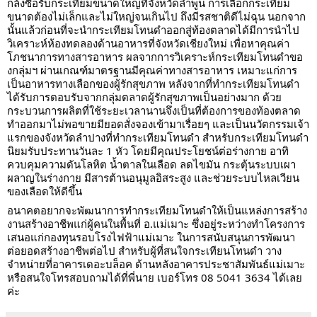
กล้งซื้อรับกระเทียมขนาดใหญ่ที่จังหวัดลำพูน การเลือกกระเทียม
ขนาดต้องไม่เล็กและไม่ใหญ่จนเกินไป ถึงมีรสชาติดีไม่ฉุน นอกจาก
นั้นแล้วก่อนที่จะนำกระเทียมโทนดำออกสู่ท้องตลาดได้มีการนำไป
วิเคราะห์ห้องทดลองด้านอาหารที่จังหวัดเชียงใหม่ เพื่อหาคุณค่า
โภชนาการทางสารอาหาร ผลจากการวิเคราะห์กระเทียมโทนดำขอ
งกลุ่มฯ ผ่านเกณฑ์มาตรฐานมีคุณค่าทางสารอาหาร เหมาะแก่การ
เป็นอาหารทางเลือกของผู้รักสุขภาพ หลังจากที่ทำกระเทียมโทนดำ
ได้รับการตอบรับจากกลุ่มตลาดผู้รักสุขภาพเป็นอย่างมาก ด้วย
กระบวนการผลิตที่ใช้ระยะเวลานานจึงเป็นที่ต้องการของท้องตลาด
ทำออกมาไม่พอขายมียอดสั่งจองเข้ามาเรื่อยๆ และเป็นนวัตกรรมเจ้า
แรกของจังหวัดลำปางที่ทำกระเทียมโทนดำ สำหรับกระเทียมโทนดำ
นิยมรับประทานวันละ 1 หัว โดยมีคุณประโยชน์ต่อร่างกาย อาทิ
ควบคุมความดันโลหิต น้ำตาลในเลือด ลดไขมัน กระตุ้นระบบเผา
ผลาญในร่างกาย มีสารต้านอนุมูลอิสระสูง และช่วยระบบไหลเวียน
ของเลือดให้ดีขึ้น
อนาคตอยากจะพัฒนาการทำกระเทียมโทนดำให้เป็นแหล่งการสร้าง
งานสร้างอาชีพแก่ผู้คนในพื้นที่ อ.แม่เมาะ ซึ่งอยู่ระหว่างทำโครงการ
เสนอแก่กองทุนรอบโรงไฟฟ้าแม่เมาะ ในการสนับสนุนการพัฒนา
ต่อยอดสร้างอาชีพต่อไป สำหรับผู้ที่สนใจกระเทียนโทนดำ วาง
จำหน่ายที่อาคารเดอะบล็อค ด้านหลังอาคารประชาสัมพันธ์แม่เมาะ
หรือสนใจโทรสอบถามได้ที่พี่นาย เบอร์โทร 08 5041 3634 ได้เลย
ค่ะ