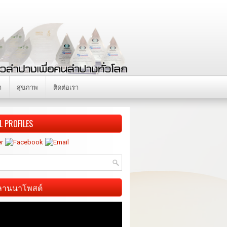
า
สุขภาพ
ติดต่อเรา
L PROFILES
ี ลานนาโพสต์