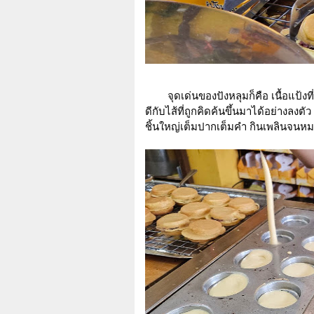
จุดเด่นของปังหลุมก็คือ เนื้อแป้งท
ดีกับไส้ที่ถูกคิดค้นขึ้นมาได้อย่างลงตัว
ชิ้นใหญ่เต็มปากเต็มคำ กินเพลินจนหมด