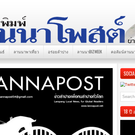
นธ์
ลานนาพาเที่ยว
อร่อยลำปาง
ลานนาBIZWEEK
คอลัมน์ลานน
SOCIA
18 ป