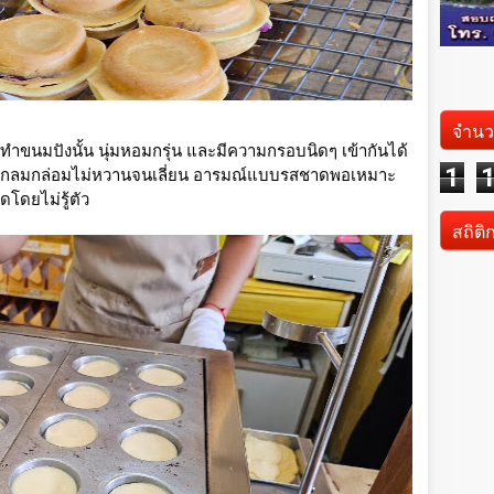
จำนว
ี่ทำขนมปังนั้น นุ่มหอมกรุ่น
และมีความกรอบนิดๆ เข้ากันได้
1
กลมกล่อมไม่หวานจนเลี่ยน อารมณ์แบบรสชาดพอเหมาะ
โดยไม่รู้ตัว
สถิติ