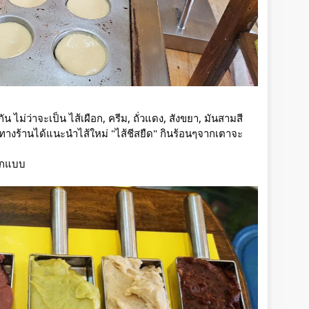
กัน ไม่ว่าจะเป็น
ไส้เผือก, ครีม, ถั่วแดง, สังขยา, มันสามสี
ด ทางร้านได้แนะนำไส้ใหม่ "ไส้ชีสยืด" กินร้อนๆจากเตาจะ
อีกแบบ