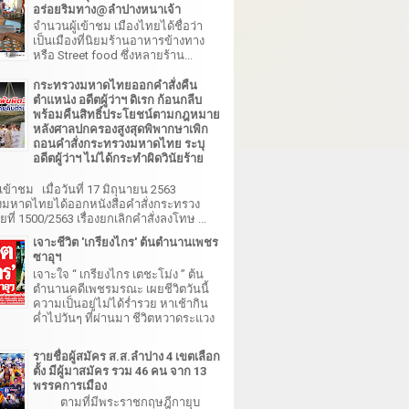
อร่อยริมทาง@ลำปางหนาเจ้า
จำนวนผู้เข้าชม เมืองไทยได้ชื่อว่า
เป็นเมืองที่นิยมร้านอาหารข้างทาง
หรือ Street food ซึ่งหลายร้าน...
กระทรวงมหาดไทยออกคำสั่งคืน
ตำแหน่ง อดีตผู้ว่าฯ ดิเรก ก้อนกลีบ
พร้อมคืนสิทธิ์ประโยชน์ตามกฎหมาย
หลังศาลปกครองสูงสุดพิพากษาเพิก
ถอนคำสั่งกระทรวงมหาดไทย ระบุ
อดีตผู้ว่าฯ ไม่ได้กระทำผิดวินัยร้าย
เข้าชม เมื่อวันที่ 17 มิถุนายน 2563
มหาดไทยได้ออกหนังสือคำสั่งกระทรวง
ี่ 1500/2563 เรื่องยกเลิกคำสั่งลงโทษ ...
เจาะชีวิต 'เกรียงไกร' ต้นตำนานเพชร
ซาอุฯ
เจาะใจ “ เกรียงไกร เตชะโม่ง ” ต้น
ตำนานคดีเพชรมรณะ เผยชีวิตวันนี้
ความเป็นอยู่ไม่ได้ร่ำรวย หาเช้ากิน
ค่ำไปวันๆ ที่ผ่านมา ชีวิตหวาดระแวง
รายชื่อผู้สมัคร ส.ส.ลำปาง 4 เขตเลือก
ตั้ง มีผู้มาสมัคร รวม 46 คน จาก 13
พรรคการเมือง
ตามที่มีพระราชกฤษฎีกายุบ