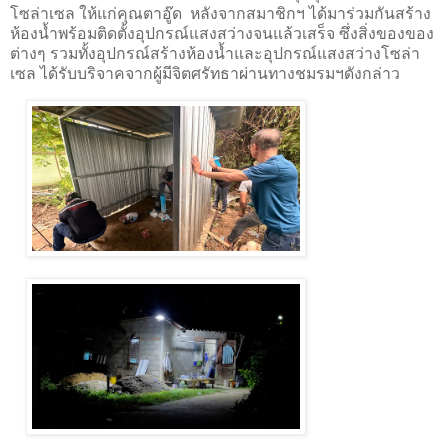
โซล่าเซล ให้แก่คุณตาอู๊ด​ หลังจากสมาชิกฯ ได้มาร่วมกันสร้าง
ห้องน้ำพร้อมติดตั้งอุปกรณ์แสงสว่างจนแล้วเสร็จ ซึ่งสิ่งของของ
ต่างๆ รวมทั้งอุปกรณ์สร้างห้องน้ำและอุปกรณ์แสงสว่างโซล่า
เซล ได้รับบริจาคจากผู้มีจิตศรัทธาผ่านทางชมรมฯดังกล่าว