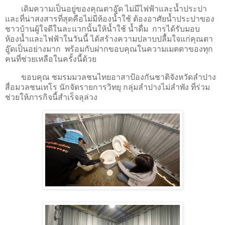
เดิมความเป็นอยู่ของคุณตาอู๊ด
ไม่มีไฟฟ้าและน้ำประปา
และที่น่าสงสารที่สุดคือไม่มีห้องน้ำใช้ ต้องอาศัยน้ำประปาของ
ชาวบ้านผู้ใจดีในละแวกนั้นให้น้ำใช้ น้ำดื่ม การได้รับมอบ
ห้องน้ำและไฟฟ้าในวันนี้ ได้สร้างความปลาบ​ปลื้มใจแก่คุณตา
อู๊ด​เป็นอย่างมาก พร้อมกับฝากขอบคุณ​ในความเมตตาของทุก
คนที่ช่วยเหลือในครั้งนี้ด้วย
ขอบคุณ
ชมรมมวลชนไทยอาสาป้องกันชาติ​จังหวัดลำปาง
สื่อมวลชนเทโร นักจัดรายการวิทยุ กลุ่มลำปางไม่ลำพัง ที่ร่วม
ช่วยให้ภารกิจนี้สำเร็จลุล่วง