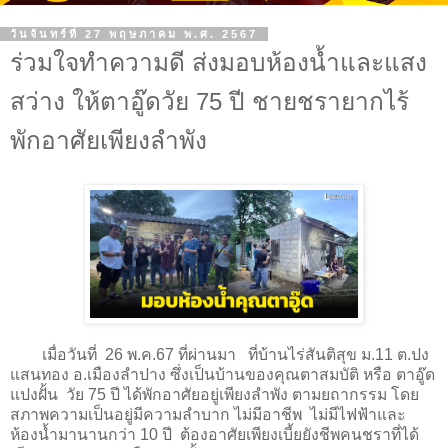
วันจันทร์ที่ 27 พฤษภาคม พ.ศ. 2567
ร่วมใจ​ทำความดี ส่งมอบห้องน้ำและแสง
สว่าง ให้ตาอู๊ดวัย 75 ปี ชายชรายากไร้
พักอาศัยเพียงลำพัง
เมื่อวันที่ 26 พ.ค.67 ที่ผ่านมา ที่บ้านไร่สันติสุข ม.11 ต.ปง
แสนทอง อ.เมืองลำปาง ซึ่งเป็นบ้านของคุณตาสมบัติ หรือ ตาอู๊ด
แปงฝั้น วัย 75 ปี ได้พักอาศัยอยู่เพียงลำพัง ตามยถากรรม โดย
สภาพความเป็นอยู่มีความลำบาก ไม่มีอาชีพ ไม่มีไฟฟ้าและ
ห้องน้ำมานานกว่า 10 ปี ต้องอาศัยเพียงเบี้ยยังชีพคนชราที่ได้