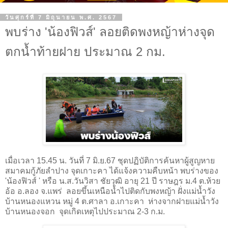
วันศุกร์ที่ 7 มิถุนายน พ.ศ. 2567
พบร่าง 'น้องฟิวส์' ลอยติดพงหญ้าห่างจุด
ตกน้ำท้ายฝาย ประมาณ 2 กม.
เมื่อเวลา 15.45 น. วันที่ 7 มิ.ย.67 ชุดปฏิบัติการค้นหาผู้สูญหาย
สมาคมกู้ภัยลำปาง จุดเกาะคา ได้แจ้งความคืบหน้า พบร่างของ
'น้องฟิวส์ ' หรือ น.ส.วันวิสา ชัยวุฒิ อายุ 21 ปี ราษฎร ม.4 ต.ห้วย
อ้อ อ.ลอง จ.แพร่ ลอยขึ้นเหนือน้ำไปติดกับพงหญ้า ฝั่งแม่น้ำวัง
บ้านหนองแหวน หมู่ 4 ต.ศาลา อ.เกาะคา ห่างจากฝายแม่น้ำวัง
บ้านหนองจอก จุดเกิดเหตุไปประมาณ 2-3 ก.ม.