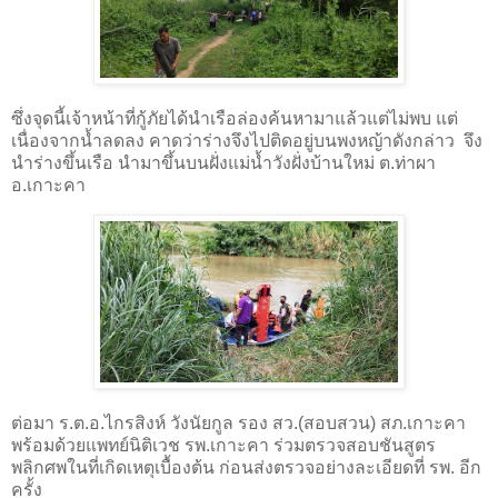
ซึ่งจุดนี้เจ้าหน้าที่กู้ภัยได้นำเรือล่องค้นหามาแล้วแต่ไม่พบ แต่
เนื่องจากน้ำลดลง คาดว่าร่างจึงไปติดอยู่บนพงหญ้าดังกล่าว จึง
นำร่างขึ้นเรือ นำมาขึ้นบนฝั่งแม่น้ำวังฝั่งบ้านใหม่ ต.ท่าผา
อ.เกาะคา
ต่อมา ร.ต.อ.ไกรสิงห์ วังนัยกูล รอง สว.(สอบสวน) สภ.เกาะคา
พร้อมด้วยแพทย์นิติเวช รพ.เกาะคา ร่วมตรวจสอบชันสูตร
พลิกศพในที่เกิดเหตุเบื้องต้น ก่อนส่งตรวจอย่างละเอียดที่ รพ. อีก
ครั้ง