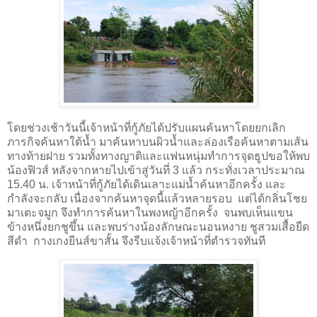
โดยช่วงเช้าวันนี้เจ้าหน้าที่กู้ภัยได้ปรับแผนค้นหาโดยยกเลิก
ภารกิจค้นหาใต้น้ำ มาค้นหาบนผิวน้ำและล่องเรือค้นหาตามเส้น
ทางท้ายฝาย รวมทั้งทางญาติและแฟนหนุ่มทำการจุดธูปขอให้พบ
น้องฟิวส์ หลังจากหายไปเข้าสู่วันที่ 3 แล้ว กระทั่งเวลาประมาณ
15.40 น. เจ้าหน้าที่กู้ภัยได้เดินเลาะแม่น้ำค้นหาอีกครั้ง และ
กำลังจะกลับ เนื่องจากค้นหาจุดนี้แล้วหลายรอบ แต่ได้กลิ่นโชย
มาเตะจมูก จึงทำการค้นหาในพงหญ้าอีกครั้ง จนพบเห็นแขน
ข้างหนึ่งยกชูขึ้น และพบร่างน้องลักษณะนอนหงาย ชูสวมเสื้อยืด
สีดำ กางเกงยีนส์ขาสั้น จึงรีบแจ้งเจ้าหน้าที่ตำรวจทันที