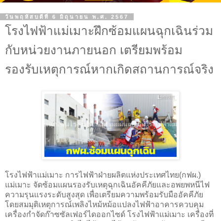
วันพฤหัสบดีที่ 6 มิถุนายน พ.ศ. 2567
โรงไฟฟ้าแม่เมาะฝึกซ้อมแผนฉุกเฉินร่วม
กับหน่วยงานภายนอก เตรียมพร้อม
รองรับเหตุการณ์หากเกิดสถานการณ์จริง
โรงไฟฟ้าแม่เมาะ การไฟฟ้าฝ่ายผลิตแห่งประเทศไทย(กฟผ.)
แม่เมาะ จัดซ้อมแผนรองรับเหตุฉุกเฉินอัคคีภัยและอพยพหนีไฟ
ความรุนแรงระดับสูงสุด เพื่อเตรียมความพร้อมรับมืออัคคีภัย
โดยสมมุติเหตุการณ์เพลิงไหม้หม้อแปลงไฟฟ้าอาคารควบคุม
เครื่องกำจัดก๊าซซัลเฟอร์ไดออกไซด์ โรงไฟฟ้าแม่เมาะ เครื่องที่