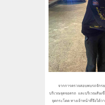
จากการตรวจสอบพบรถจักรยานย
บริเวณจุดจอดรถ
และบริเวณสันเขื
จุดกระโดด ทางเจ้าหน้าที่จึงได้