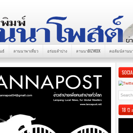
นธ์
ลานนาพาเที่ยว
อร่อยลำปาง
ลานนาBIZWEEK
คอลัมน์ลานน
SOCIA
18 ป