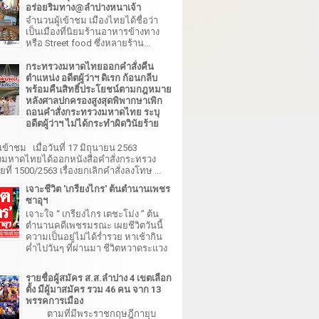
อร่อยริมทาง@ลำปางหนาเจ้า
จำนวนผู้เข้าชม เมืองไทยได้ชื่อว่า
เป็นเมืองที่นิยมร้านอาหารข้างทาง
หรือ Street food ซึ่งหลายร้าน...
กระทรวงมหาดไทยออกคำสั่งคืน
ตำแหน่ง อดีตผู้ว่าฯ ดิเรก ก้อนกลีบ
พร้อมคืนสิทธิ์ประโยชน์ตามกฎหมาย
หลังศาลปกครองสูงสุดพิพากษาเพิก
ถอนคำสั่งกระทรวงมหาดไทย ระบุ
อดีตผู้ว่าฯ ไม่ได้กระทำผิดวินัยร้าย
เข้าชม เมื่อวันที่ 17 มิถุนายน 2563
มหาดไทยได้ออกหนังสือคำสั่งกระทรวง
ี่ 1500/2563 เรื่องยกเลิกคำสั่งลงโทษ ...
เจาะชีวิต 'เกรียงไกร' ต้นตำนานเพชร
ซาอุฯ
เจาะใจ “ เกรียงไกร เตชะโม่ง ” ต้น
ตำนานคดีเพชรมรณะ เผยชีวิตวันนี้
ความเป็นอยู่ไม่ได้ร่ำรวย หาเช้ากิน
ค่ำไปวันๆ ที่ผ่านมา ชีวิตหวาดระแวง
รายชื่อผู้สมัคร ส.ส.ลำปาง 4 เขตเลือก
ตั้ง มีผู้มาสมัคร รวม 46 คน จาก 13
พรรคการเมือง
ตามที่มีพระราชกฤษฎีกายุบ