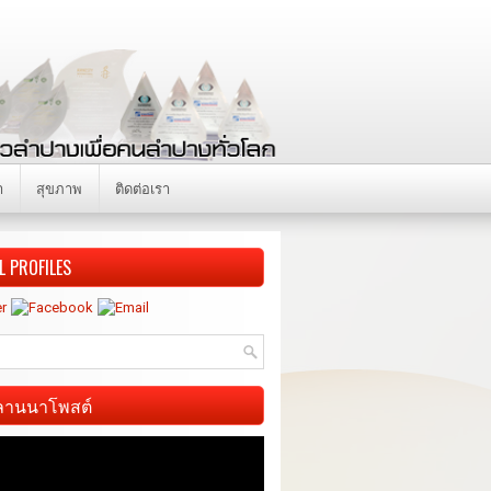
า
สุขภาพ
ติดต่อเรา
L PROFILES
ี ลานนาโพสต์