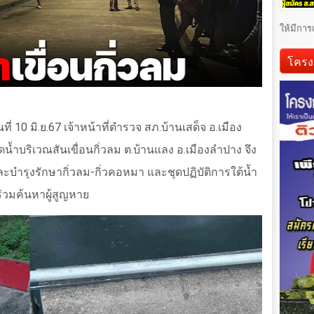
ให้มีการ
โครง
นที่
10
มิ.ย.
67
เจ้าหน้าที่ตำรวจ สภ.บ้านเสด็จ อ.เมือง
น้ำบริเวณสันเขื่อนกิ่วลม ต.บ้านแลง อ.เมืองลำปาง จึง
ะบำรุงรักษากิ่วลม-กิ่วคอหมา และชุดปฏิบัติการใต้น้ำ
่วมค้นหาผู้สูญหาย