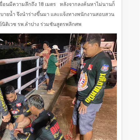
ขื่อนมีความลึกถึง
18
เมตร
หลังจากลงค้นหาไม่นานก็
ะตูระบายน้ำ จึงนำร่างขึ้นมา และแจ้งทางพนักงานสอบสวน
์นิติเวช รพ.ลำปาง ร่วมชันสูตรพลิกศพ