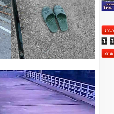
จำนว
1
สถิติ