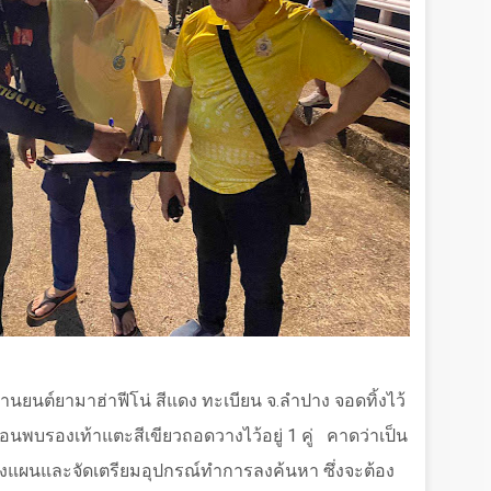
นต์ยามาฮ่าฟีโน่ สีแดง ทะเบียน จ.ลำปาง จอดทิ้งไว้
่อนพบรองเท้าแตะสีเขียวถอดวางไว้อยู่
1
คู่
คาดว่าเป็น
วางแผนและจัดเตรียมอุปกรณ์ทำการลงค้นหา ซึ่งจะต้อง