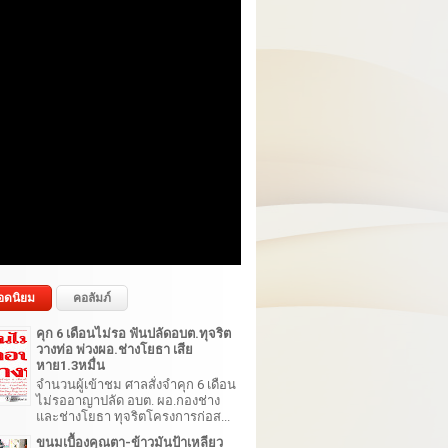
อดนิยม
คอลัมภ์
คุก 6 เดือนไม่รอ ฟันปลัดอบต.ทุจริต
วางท่อ พ่วงผอ.ช่างโยธา เสีย
หาย1.3หมื่น
จำนวนผู้เข้าชม ศาลสั่งจำคุก 6 เดือน
ไม่รออาญาปลัด อบต. ผอ.กองช่าง
และช่างโยธา ทุจริตโครงการก่อส...
ขนมเบื้องคุณตา-ข้าวมันป้าเหลียว