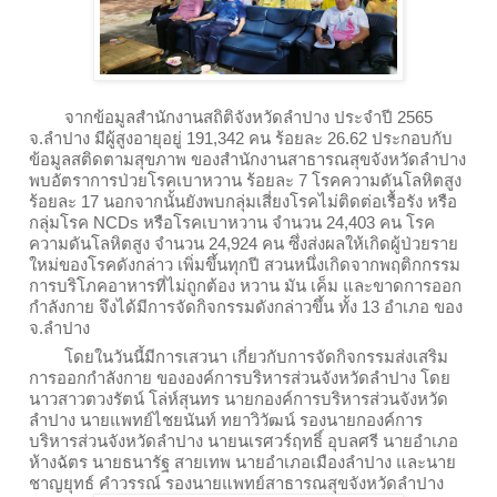
จากข้อมูลสำนักงานสถิติจังหวัดลำปาง ประจำปี 2565
จ.ลำปาง มีผู้สูงอายุอยู่ 191,342 คน ร้อยละ 26.62 ประกอบกับ
ข้อมูลสติดตามสุขภาพ ของสำนักงานสาธารณสุขจังหวัดลำปาง
พบอัตราการป่วยโรคเบาหวาน ร้อยละ 7 โรคความดันโลหิตสูง
ร้อยละ 17 นอกจากนั้นยังพบกลุ่มเสี่ยงโรคไม่ติดต่อเรื้อรัง หรือ
กลุ่มโรค NCDs หรือโรคเบาหวาน จำนวน 24,403 คน โรค
ความดันโลหิตสูง จำนวน 24,924 คน ซึ่งส่งผลให้เกิดผู้ป่วยราย
ใหม่ของโรคดังกล่าว เพิ่มขึ้นทุกปี สวนหนึ่งเกิดจากพฤติกกรรม
การบริโภคอาหารที่ไม่ถูกต้อง หวาน มัน เค็ม และขาดการออก
กำลังกาย จึงได้มีการจัดกิจกรรมดังกล่าวขึ้น ทั้ง 13 อำเภอ ของ
จ.ลำปาง
โดยในวันนี้มีการเสวนา เกี่ยวกับการจัดกิจกรรมส่งเสริม
การออกกำลังกาย ขององค์การบริหารส่วนจังหวัดลำปาง โดย
นาวสาวตวงรัตน์ โล่ห์สุนทร นายกองค์การบริหารส่วนจังหวัด
ลำปาง นายแพทย์ไชยนันท์ ทยาวิวัฒน์ รองนายกองค์การ
บริหารส่วนจังหวัดลำปาง นายนเรศวร์ฤทธิ์ อุบลศรี นายอำเภอ
ห้างฉัตร นายธนารัฐ สายเทพ นายอำเภอเมืองลำปาง และนาย
ชาญยุทธ์ คำวรรณ์ รองนายแพทย์สาธารณสุขจังหวัดลำปาง