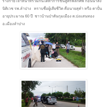
ร่างกาย เจ้าหน้าที่ร่วมกันได้ทำการชันสูตรพลิกศพ ก่อนนำส่ง
นิติเวช รพ.ลำปาง
ทราบชื่อผู้เสียชีวิต คือนายสุคำ หรือ ตาปั๋น
อายุประมาณ
60
ปี
ชาวบ้านป่าตันกุมเมือง ต.ปงแสนทอง
อ.เมืองลำปาง