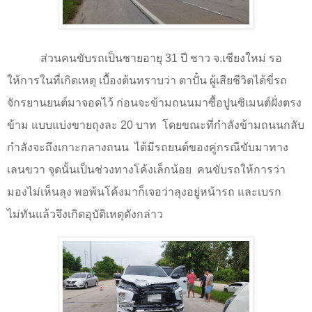
ส่วนคนขับรถเป็นชายอายุ
31
ปี ชาว จ.เชียงใหม่ รอ
ให้การในที่เกิดเหตุ เบื้องต้นทราบว่า ตาปั๋น ผู้เสียชีวิตได้ขี่รถ
จักรยานยนต์มาจอดไว้ ก่อนจะข้ามถนนมาซื้อปูนซิเมนต์ฝั่งตรง
ข้าม แบบแบ่งขายถุงละ 20 บาท โดยขณะที่กำลังข้ามถนนกลับ
กำลังจะถึงเกาะกลางถนน
ได้มีรถยนต์ของคู่กรณีขับมาทาง
เลนขวา จุดนั้นเป็นช่วงทางโค้งเล็กน้อย
คนขับรถให้การว่า
มองไม่เห็นลุง พอพ้นโค้งมาก็เจอว่าลุงอยู่หน้ารถ และเบรก
ไม่ทันแล้วจึงเกิดอุบัติเหตุดังกล่าว