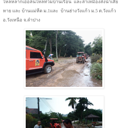
ไหลหลากเอ่อล้นไหลท่วมบ้านเรือน
และลำเหมืองส่งน้ำเสีย
หาย
และ
บ้านแม่หีด ม.1และ บ้านฮ่างวังแก้ว ม.5
ต.วังแก้ว
อ.วังเหนือ จ.ลำปาง