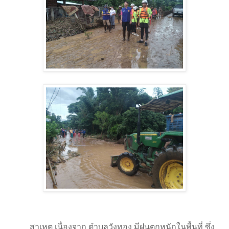
สาเหตุ เนื่องจาก ตำบลวังทอง มีฝนตกหนักในพื้นที่ ซึ่ง