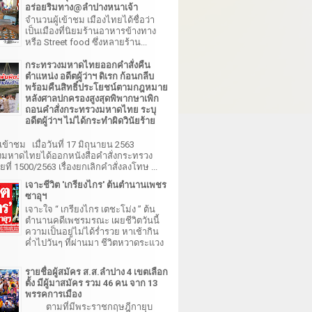
อร่อยริมทาง@ลำปางหนาเจ้า
จำนวนผู้เข้าชม เมืองไทยได้ชื่อว่า
เป็นเมืองที่นิยมร้านอาหารข้างทาง
หรือ Street food ซึ่งหลายร้าน...
กระทรวงมหาดไทยออกคำสั่งคืน
ตำแหน่ง อดีตผู้ว่าฯ ดิเรก ก้อนกลีบ
พร้อมคืนสิทธิ์ประโยชน์ตามกฎหมาย
หลังศาลปกครองสูงสุดพิพากษาเพิก
ถอนคำสั่งกระทรวงมหาดไทย ระบุ
อดีตผู้ว่าฯ ไม่ได้กระทำผิดวินัยร้าย
เข้าชม เมื่อวันที่ 17 มิถุนายน 2563
มหาดไทยได้ออกหนังสือคำสั่งกระทรวง
ี่ 1500/2563 เรื่องยกเลิกคำสั่งลงโทษ ...
เจาะชีวิต 'เกรียงไกร' ต้นตำนานเพชร
ซาอุฯ
เจาะใจ “ เกรียงไกร เตชะโม่ง ” ต้น
ตำนานคดีเพชรมรณะ เผยชีวิตวันนี้
ความเป็นอยู่ไม่ได้ร่ำรวย หาเช้ากิน
ค่ำไปวันๆ ที่ผ่านมา ชีวิตหวาดระแวง
รายชื่อผู้สมัคร ส.ส.ลำปาง 4 เขตเลือก
ตั้ง มีผู้มาสมัคร รวม 46 คน จาก 13
พรรคการเมือง
ตามที่มีพระราชกฤษฎีกายุบ