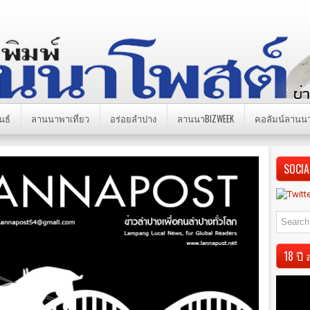
นธ์
ลานนาพาเที่ยว
อร่อยลำปาง
ลานนาBIZWEEK
คอลัมน์ลานน
SOCIA
18 ป