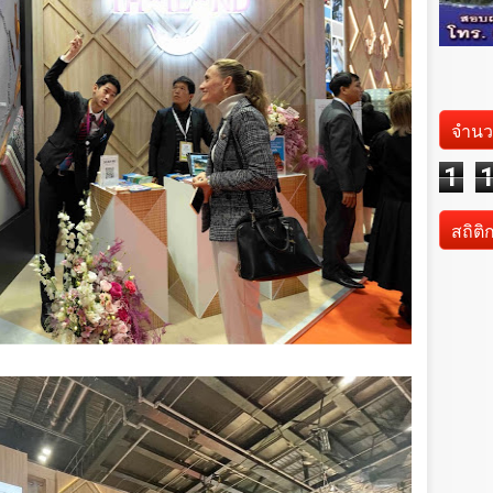
จำนว
1
สถิติ