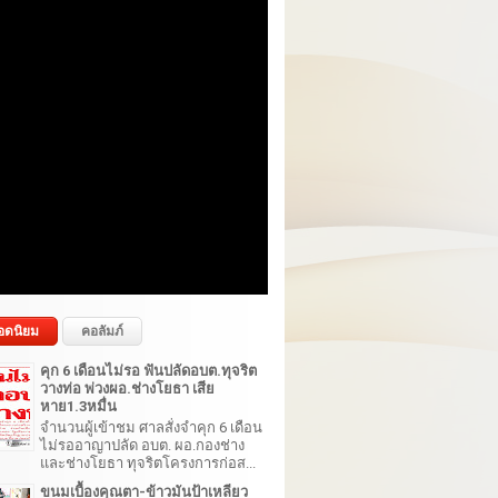
อดนิยม
คอลัมภ์
คุก 6 เดือนไม่รอ ฟันปลัดอบต.ทุจริต
วางท่อ พ่วงผอ.ช่างโยธา เสีย
หาย1.3หมื่น
จำนวนผู้เข้าชม ศาลสั่งจำคุก 6 เดือน
ไม่รออาญาปลัด อบต. ผอ.กองช่าง
และช่างโยธา ทุจริตโครงการก่อส...
ขนมเบื้องคุณตา-ข้าวมันป้าเหลียว