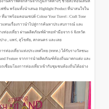
้งงานคราฟต์จักสานจากภูมิภาคต่างๆ ช่วยสะท้อนเสน่ห์
แฟชั่น พร้อมทั้งนำเสนอ
Highlight Product
ที่น่าสนใจใน
se
ที่มาพร้อมคอนเซปต์
Colour Your Travel : Craft Tone
ตัวแทนเรื่องราวนำไปสู่การค้นหาประสบการณ์ และ
งท่องเที่ยว ผ่านผลิตภัณฑ์ผ้าทอทำมือจาก 6 จังหวัด
ำปาง
,
แพร่
,
สุโขทัย
,
สกลนคร และเลย
ารท่องเที่ยวแห่งประเทศไทย (ททท.) ได้รับรางวัลชนะ
tand Feature
จากการนำผลิตภัณฑ์ท้องถิ่นมาตกแต่ง และ
เชื่อมโยงการท่องเที่ยวเข้ากับชุมชนท้องถิ่นได้อย่าง