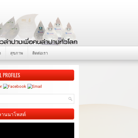
า
สุขภาพ
ติดต่อเรา
L PROFILES
ี ลานนาโพสต์