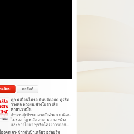
อดนิยม
คอลัมภ์
คุก 6 เดือนไม่รอ ฟันปลัดอบต.ทุจริต
วางท่อ พ่วงผอ.ช่างโยธา เสีย
หาย1.3หมื่น
จำนวนผู้เข้าชม ศาลสั่งจำคุก 6 เดือน
ไม่รออาญาปลัด อบต. ผอ.กองช่าง
และช่างโยธา ทุจริตโครงการก่อส...
้องคุณตา-ข้าวมันป้าเหลียว อร่อยริม