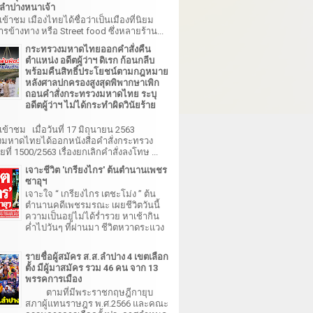
ำปางหนาเจ้า
เข้าชม เมืองไทยได้ชื่อว่าเป็นเมืองที่นิยม
รข้างทาง หรือ Street food ซึ่งหลายร้าน...
กระทรวงมหาดไทยออกคำสั่งคืน
ตำแหน่ง อดีตผู้ว่าฯ ดิเรก ก้อนกลีบ
พร้อมคืนสิทธิ์ประโยชน์ตามกฎหมาย
หลังศาลปกครองสูงสุดพิพากษาเพิก
ถอนคำสั่งกระทรวงมหาดไทย ระบุ
อดีตผู้ว่าฯ ไม่ได้กระทำผิดวินัยร้าย
เข้าชม เมื่อวันที่ 17 มิถุนายน 2563
มหาดไทยได้ออกหนังสือคำสั่งกระทรวง
ี่ 1500/2563 เรื่องยกเลิกคำสั่งลงโทษ ...
เจาะชีวิต 'เกรียงไกร' ต้นตำนานเพชร
ซาอุฯ
เจาะใจ “ เกรียงไกร เตชะโม่ง ” ต้น
ตำนานคดีเพชรมรณะ เผยชีวิตวันนี้
ความเป็นอยู่ไม่ได้ร่ำรวย หาเช้ากิน
ค่ำไปวันๆ ที่ผ่านมา ชีวิตหวาดระแวง
รายชื่อผู้สมัคร ส.ส.ลำปาง 4 เขตเลือก
ตั้ง มีผู้มาสมัคร รวม 46 คน จาก 13
พรรคการเมือง
ตามที่มีพระราชกฤษฎีกายุบ
สภาผู้แทนราษฎร พ.ศ.2566 และคณะ