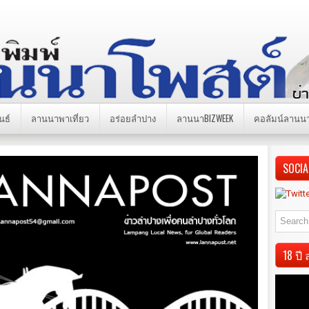
นธ์
ลานนาพาเที่ยว
อร่อยลำปาง
ลานนาBIZWEEK
คอลัมน์ลานน
SOCIA
18 ป