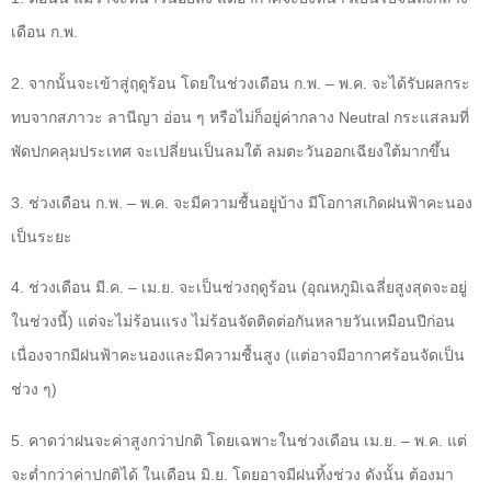
เดือน ก.พ.
2.
จากนั้นจะเข้าสู่ฤดูร้อน โดยในช่วงเดือน ก.พ. – พ.ค. จะได้รับผลกระ
ทบจากสภาวะ ลานีญา อ่อน ๆ หรือไม่ก็อยู่ค่ากลาง
Neutral
กระแสลมที่
พัดปกคลุมประเทศ จะเปลี่ยนเป็นลมใต้ ลมตะวันออกเฉียงใต้มากขึ้น
3.
ช่วงเดือน ก.พ. – พ.ค. จะมีความชื้นอยู่บ้าง มีโอกาสเกิดฝนฟ้าคะนอง
เป็นระยะ
4.
ช่วงเดือน มี.ค. – เม.ย. จะเป็นช่วงฤดูร้อน (อุณหภูมิเฉลี่ยสูงสุดจะอยู่
ในช่วงนี้) แต่จะไม่ร้อนแรง ไม่ร้อนจัดติดต่อกันหลายวันเหมือนปีก่อน
เนื่องจากมีฝนฟ้าคะนองและมีความชื้นสูง (แต่อาจมีอากาศร้อนจัดเป็น
ช่วง ๆ)
5.
คาดว่าฝนจะค่าสูงกว่าปกติ โดยเฉพาะในช่วงเดือน เม.ย. – พ.ค. แต่
จะต่ำกว่าค่าปกติได้ ในเดือน มิ.ย. โดยอาจมีฝนทิ้งช่วง ดังนั้น ต้องมา