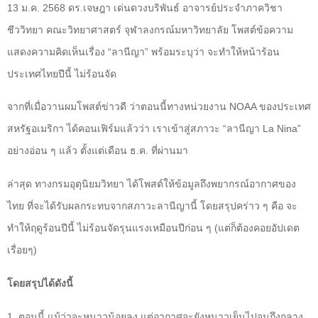
13
ม.ค.
2568
ดร.เจษฎา เด่นดวงบริพันธ์ อาจารย์ประจำภาควิชา
ชีววิทยา คณะวิทยาศาสตร์ จุฬาลงกรณ์มหาวิทยาลัย โพสต์ข้อความ
แสดงความคิดเห็นเรื่อง “ลานีญา” พร้อมระบุว่า จะทำให้หน้าร้อน
ประเทศไทยปีนี้ ไม่ร้อนจัด
จากที่เมื่อวานผมโพสต์ข่าวดี ว่าตอนนี้ทางหน่วยงาน
NOAA
ของประเทศ
สหรัฐอเมริกา ได้คอนเฟิร์มแล้วว่า เราเข้าสู่สภาวะ “ลานีญา
La Nina”
อย่างอ่อน ๆ แล้ว ตั้งแต่เดือน ธ.ค. ที่ผ่านมา
ล่าสุด ทางกรมอุตุนิยมวิทยา ได้โพสต์ให้ข้อมูลถึงพยากรณ์อากาศของ
ไทย ที่จะได้รับผลกระทบจากสภาวะลานีญานี้ โดยสรุปคร่าว ๆ คือ จะ
ทำให้ฤดูร้อนปีนี้ ไม่ร้อนจัดรุนแรงเหมือนปีก่อน ๆ (แต่ก็ต้องคอยอัปเดต
เรื่อยๆ)
โดยสรุปได้ดังนี้
1.
ตอนนี้ แม้ว่าจะหนาวน้อยลง แต่อากาศจะยังหนาวเย็นไปจนถึงกลาง