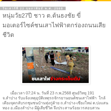
วันเสาร์ที่ 22 กุมภาพันธ์ พ.ศ. 2568
หนุ่มวัย27ปี ชาว ต.ต้นธงชัย ขี่
มอเตอร์ไซค์ชนเสาไฟฟ้าตกร่องถนนเสีย
ชีวิต
เมื่อเวลา 07:24 น. วันที่ 23 ก.พ.2568 ศูนย์วิทยุ 191
จ.ลำปาง รับแจ้งเหตุอุบัติเหตุรถจักรยานยนต์ชนเสาไฟฟ้า ใกล้
เคียงจุดกลับรถชุมชนบ้านทุ่งกู่ด้าย ถ.ลำปาง-เชียงใหม่ ต.ปงแสน
ทอง อ.เมืองลำปาง มีผู้เสียชีวิต จึงประสานร้อยเวรสอบสวน