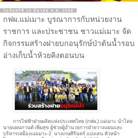
วันจันทร์ที่ 10 มีนาคม พ.ศ. 2568
กฟผ.แม่เมาะ บูรณาการกับหน่วยงาน
ราชการ และประชาชน ชาวแม่เมาะ จัด
กิจกรรมสร้างฝายบกอนุรักษ์ป่าต้นน้ำรอบ
อ่างเก็บน้ำห้วยคิงตอนบน
การไฟฟ้าฝ่ายผลิตแห่งประเทศไทย (กฟผ.) แม่เมาะ นำโดย
นายแผนกานต์ เพิ่มสุข ผู้ช่วยผู้อำนวยการฝ่ายวางแผนและ
บริหารเหมืองแม่เมาะ-2 นางเกษศิรินทร์ แปงเสน หัวหน้า