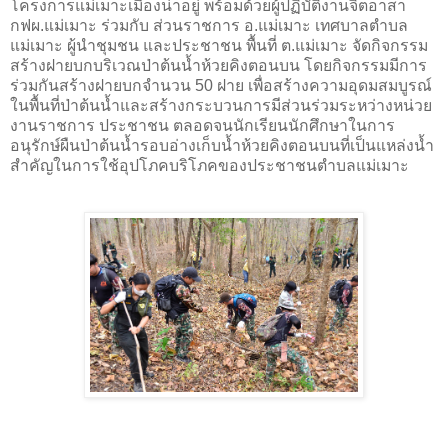
โครงการแม่เมาะเมืองน่าอยู่ พร้อมด้วยผู้ปฏิบัติงานจิตอาสา
กฟผ.แม่เมาะ ร่วมกับ ส่วนราชการ อ.แม่เมาะ เทศบาลตำบล
แม่เมาะ ผู้นำชุมชน และประชาชน พื้นที่ ต.แม่เมาะ จัดกิจกรรม
สร้างฝายบกบริเวณป่าต้นนํ้าห้วยคิงตอนบน โดยกิจกรรมมีการ
ร่วมกันสร้างฝายบกจำนวน 50 ฝาย เพื่อสร้างความอุดมสมบูรณ์
ในพื้นที่ป่าต้นน้ำและสร้างกระบวนการมีส่วนร่วมระหว่างหน่วย
งานราชการ ประชาชน ตลอดจนนักเรียนนักศึกษาในการ
อนุรักษ์ผืนป่าต้นน้ำรอบอ่างเก็บน้ำห้วยคิงตอนบนที่เป็นแหล่งน้ำ
สำคัญในการใช้อุปโภคบริโภคของประชาชนตำบลแม่เมาะ