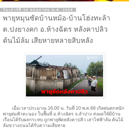
วันเสาร์ที่ 10 พฤษภาคม พ.ศ. 2568
พายุหมุนซัดบ้านหม้อ-บ้านโฮ่งทะล้า
ต.ปงยางคก อ.ห้างฉัตร หลังคาปลิว
ต้นไม้ล้ม เสียหายหลายสิบหลัง
เมื่อเวลาประมาณ 16.00 น. วันที่ 10 พ.ค.68 เกิดฝนตกหนัก
พายุฝนฟ้าคะนอง ในพืันที่ อ.ห้างฉัตร จ.ลำปาง ส่งผลให้มีบ้าน
เรือนได้รับผลกระทบ ถูกพายุพัดหลังคาปลิว เสาไฟฟ้าล้ม ต้นไม้
ล้มขวางถนนได้รับความเสียหาย