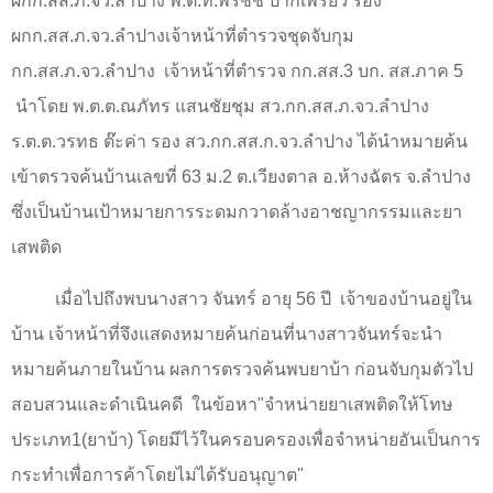
ผกก.สส.ภ.จว.ลำปาง พ.ต.ท.พิรชัช ปากเพรียว รอง
ผกก.สส.ภ.จว.ลำปางเจ้าหน้าที่ตำรวจชุดจับกุม
กก.สส.ภ.จว.ลำปาง
เจ้าหน้าที่ตำรวจ กก.สส.
3
บก. สส.ภาค
5
นำโดย พ.ต.ต.ณภัทร แสนชัยชุม สว.กก.สส.ภ.จว.ลำปาง
ร.ต.ต.วรทธ ต๊ะค่า รอง สว.กก.สส.ก.จว.ลำปาง ได้นำหมายค้น
เข้าตรวจค้นบ้านเลขที่
63
ม.
2
ต.เวียงตาล อ.ห้างฉัตร จ.ลำปาง
ซึ่งเป็นบ้านเป้าหมายการระดมกวาดล้างอาชญากรรมและยา
เสพติด
เมื่อไปถึงพบนางสาว จันทร์ อายุ
56
ปี
เจ้าของบ้านอยู่ใน
บ้าน เจ้าหน้าที่จึงแสดงหมายค้นก่อนที่นางสาวจันทร์จะนำ
หมายค้นภายในบ้าน ผลการตรวจค้นพบยาบ้า ก่อนจับกุมตัวไป
สอบสวนและดำเนินคดี
ในข้อหา"จำหน่ายยาเสพติดให้โทษ
ประเภท
1(
ยาบ้า) โดยมีไว้ในครอบครองเพื่อจำหน่ายอันเป็นการ
กระทำเพื่อการค้าโดยไม่ได้รับอนุญาต"