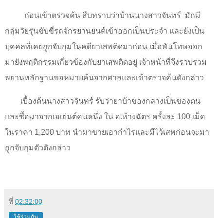
ก่อนเข้าตรวจค้น สืบทราบว่าบ้านนางสาวจันทร์
มักมี
กลุ่มวัยรุ่นขับขี่รถจักรยานยนต์เข้าออกเป็นประจำ และยังเป็น
บุคคลที่เคยถูกจับกุมในคดียาเสพติดมาก่อน เมื่อพันโทษออก
มายังพฤติกรรมเกี่ยวข้องกับยาเสพติดอยู่ เจ้าหน้าที่จึงรวบรวม
พยานหลักฐานขอหมายค้นจากศาลและเข้าตรวจค้นดังกล่าว
เบื้องต้นนางสาวจันทร์ รับว่ายาบ้าของกลางเป็นของตน
และซื้อมาจากเอเย่นต์คนหนึ่ง ใน อ.ห้างฉัตร ครั้งละ
100
เม็ด
ในราคา
1,200
บาท นำมาขายเอากำไรและมีไว้เสพก่อนจะมา
ถูกจับกุมตัวดังกล่าว
ที่
02:32:00
ใช้ร่วมกัน