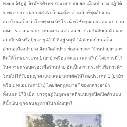
พ.ต.ท.จิรัฏฐ์
จิรพัชรศิรพร รอง ผกก.สส.สภ.เมืองลำปาง ปฏิบัติ
ราชการ รอง ผกก.สส.สภ.บ้านเสด็จ เจ้าหน้าที่ชุดสืบสวน
สภ.บ้านเสด็จ นำโดยพ.ต.ต.นิธิโรจน์ ทวีชัยคุณา สว.สส.สภ.บ้าน
เสด็จ
ร.ต.อ.พงศธร
ถนอม รอง สว.สส.ฯ
ร่วมกันจับกุมตัว นาย
สมเกียรติ หรือปุ้ย อายุ
41
ปี ที่อยู่ หมู่ที่
14
ตำบลบ้านเสด็จ
อำเภอเมืองลำปาง จังหวัดลำปาง
ข้อกล่าวหา
“
จำหน่ายยาเสพ
ติดให้โทษประเภท
1
(ยาบ้าหรือเมทแอมเฟตามีน) โดยการมีไว้
ในความครอบครองเพื่อจำหน่าย อันเป็นการกระทำเพื่อการค้า
โดยไม่ได้รับอนุญาต และเสพยาเสพติดให้โทษประเภท
1 (
ยาบ้า
หรือเมทแอมเฟตามีน) โดยผิดกฎหมาย
”
ของกลางยาบ้า
ทั้งหมด
173
เม็ด
บรรจุอยู่ในถุงพลาสติกแบบรูดปิดเปิดด้านบน
สีน้ำเงิน ซุกซ่อนอยู่ภายในกล่องบุหรี่