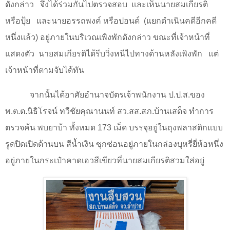
ดังกล่าว
จึงได้ร่วมกันไปตรวจสอบ
และเห็นนายสมเกียรติ
หรือปุ้ย
และนายอรรถพงค์ หรือปอนด์
(แยกดำเนินคดีอีกคดี
หนึ่งแล้ว) อยู่ภายในบริเวณเพิงพักดังกล่าว ขณะที่เจ้าหน้าที่
แสดงตัว
นายสมเกียรติได้รีบวิ่งหนีไปทางด้านหลังเพิงพัก
แต่
เจ้าหน้าที่ตามจับได้ทัน
จากนั้นได้อาศัยอำนาจบัตรเจ้าพนักงาน ป.ป.ส.ของ
พ.ต.ต.นิธิโรจน์ ทวีชัยคุณานนท์ สว.สส.สภ.บ้านเสด็จ ทำการ
ตรวจค้น พบยาบ้า ทั้งหมด
173
เม็ด บรรจุอยู่ในถุงพลาสติกแบบ
รูดปิดเปิดด้านบน สีน้ำเงิน ซุกซ่อนอยู่ภายในกล่องบุหรี่ยี่ห้อหนึ่ง
อยู่ภายในกระเป๋าคาดเอวสีเขียวที่นายสมเกียรติสวมใส่อยู่