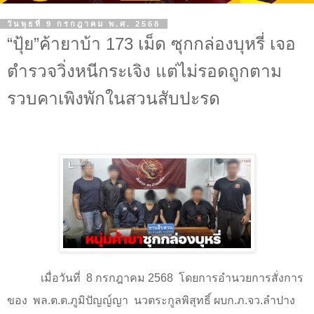
วันพุธที่ 9 กรกฎาคม พ.ศ. 2568
“ปุ้ย”ค้ายาบ้า 173 เม็ด ซุกกล่องบุหรี่ เจอ
ตำรวจวิ่งหนีกระเจิง แต่ไม่รอดถูกตาม
รวบคาเพิงพักในสวนสับปะรด
เมื่อวันที่
8
กรกฎาคม
2568
โดยการอำนวยการสั่งการ
ของ
พล.ต.ต.ภูมิปัญญ์ญา
นวตระกูลพิสุทธิ์ ผบก.ภ.จว.ลำปาง