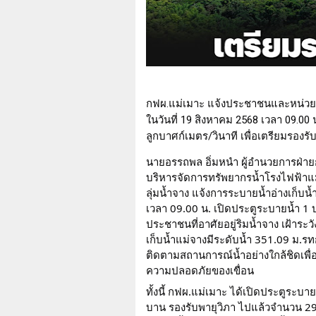
กฟผ.แม่เมาะ แจ้งประชาชนและหน่วยงา
ในวันที่ 19 สิงหาคม 2568 เวลา 09.0
ลูกบาศก์เมตร/วินาที เพื่อเตรียมรอง
นายอรรถพล อิ่มหนำ ผู้อำนวยการฝ่
บริหารจัดการทรัพยากรน้ำโรงไฟฟ้าแม
ลุ่มน้ำจาง แจ้งการระบายน้ำอ่างเก็บน
เวลา 09.00 น. เปิดประตูระบายน้ำ 1 
ประชาชนที่อาศัยอยู่ริมน้ำจาง เฝ้าระ
เก็บน้ำแม่จางมีระดับน้ำ 351.09 ม.ร
ติดตามสถานการณ์น้ำอย่างใกล้ชิดเพื
ความปลอดภัยของเขื่อน
ทั้งนี้ กฟผ.แม่เมาะ ได้เปิดประตูระบา
บาน รองรับพายุวิภา ไปแล้วจำนวน 29