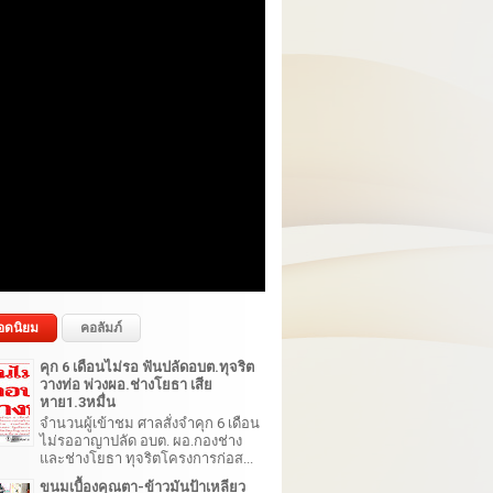
อดนิยม
คอลัมภ์
คุก 6 เดือนไม่รอ ฟันปลัดอบต.ทุจริต
วางท่อ พ่วงผอ.ช่างโยธา เสีย
หาย1.3หมื่น
จำนวนผู้เข้าชม ศาลสั่งจำคุก 6 เดือน
ไม่รออาญาปลัด อบต. ผอ.กองช่าง
และช่างโยธา ทุจริตโครงการก่อส...
ขนมเบื้องคุณตา-ข้าวมันป้าเหลียว