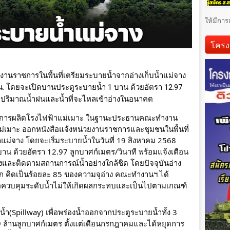
ให้มีการ
โครง
นราชการในพื้นที่เตรียมระบายน้ำจากอ่างเก็บน้ำแม่จาง
0 น. โดยจะเปิดบานประตูระบายน้ำ 1 บาน ด้วยอัตรา 12.97
รับปริมาณน้ำฝนและน้ำที่จะไหลเข้าอ่างในอนาคต
ายการผลิตโรงไฟฟ้าแม่เมาะ ในฐานะประธานคณะทำงาน
่เมาะ ออกหนังสือแจ้งหน่วยงานราชการและชุมชนในพื้นที่
้ำแม่จาง โดยจะเริ่มระบายน้ำในวันที่ 19 สิงหาคม 2568
บาน ด้วยอัตรา 12.97 ลูกบาศก์เมตร/วินาที พร้อมแจ้งเตือน
วังและติดตามสถานการณ์น้ำอย่างใกล้ชิด โดยปัจจุบันอ่าง
ทก คิดเป็นร้อยละ 85 ของความจุอ่าง คณะทำงานฯ ได้
่อควบคุมระดับน้ำไม่ให้เกิดผลกระทบและเป็นไปตามเกณฑ์
ยน้ำ(Spillway) เพื่อพร่องน้ำออกจากประตูระบายน้ำทั้ง 3
 ล้านลูกบาศก์เมตร ตั้งแต่เดือนกรกฎาคมและได้หยุดการ