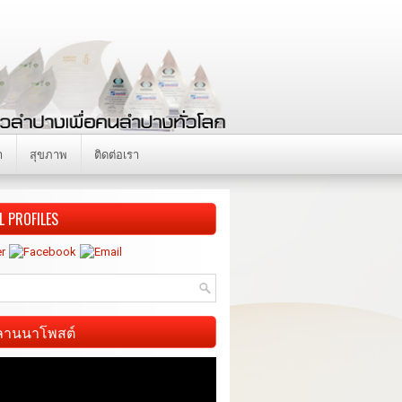
า
สุขภาพ
ติดต่อเรา
L PROFILES
ี ลานนาโพสต์