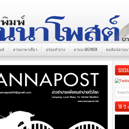
นธ์
ลานนาพาเที่ยว
อร่อยลำปาง
ลานนาBIZWEEK
คอลัมน์ลานน
SOCIA
18 ป