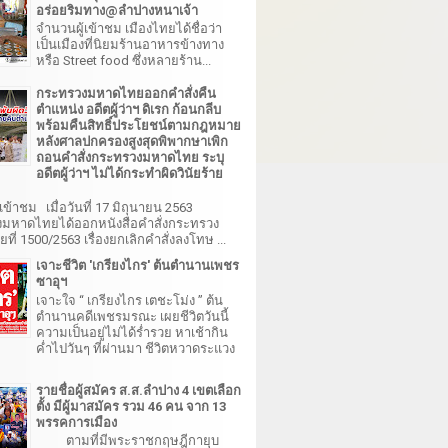
อร่อยริมทาง@ลำปางหนาเจ้า
จำนวนผู้เข้าชม เมืองไทยได้ชื่อว่า
เป็นเมืองที่นิยมร้านอาหารข้างทาง
หรือ Street food ซึ่งหลายร้าน...
กระทรวงมหาดไทยออกคำสั่งคืน
ตำแหน่ง อดีตผู้ว่าฯ ดิเรก ก้อนกลีบ
พร้อมคืนสิทธิ์ประโยชน์ตามกฎหมาย
หลังศาลปกครองสูงสุดพิพากษาเพิก
ถอนคำสั่งกระทรวงมหาดไทย ระบุ
อดีตผู้ว่าฯ ไม่ได้กระทำผิดวินัยร้าย
เข้าชม เมื่อวันที่ 17 มิถุนายน 2563
มหาดไทยได้ออกหนังสือคำสั่งกระทรวง
ี่ 1500/2563 เรื่องยกเลิกคำสั่งลงโทษ ...
เจาะชีวิต 'เกรียงไกร' ต้นตำนานเพชร
ซาอุฯ
เจาะใจ “ เกรียงไกร เตชะโม่ง ” ต้น
ตำนานคดีเพชรมรณะ เผยชีวิตวันนี้
ความเป็นอยู่ไม่ได้ร่ำรวย หาเช้ากิน
ค่ำไปวันๆ ที่ผ่านมา ชีวิตหวาดระแวง
รายชื่อผู้สมัคร ส.ส.ลำปาง 4 เขตเลือก
ตั้ง มีผู้มาสมัคร รวม 46 คน จาก 13
พรรคการเมือง
ตามที่มีพระราชกฤษฎีกายุบ