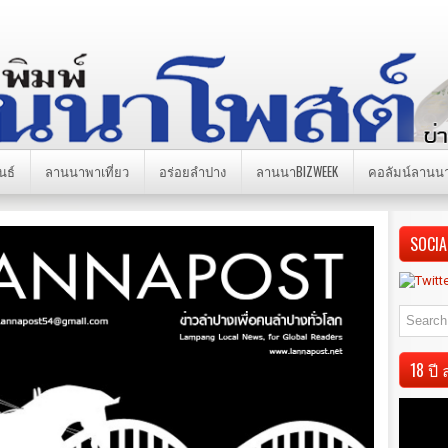
นธ์
ลานนาพาเที่ยว
อร่อยลำปาง
ลานนาBIZWEEK
คอลัมน์ลานน
SOCIA
18 ป