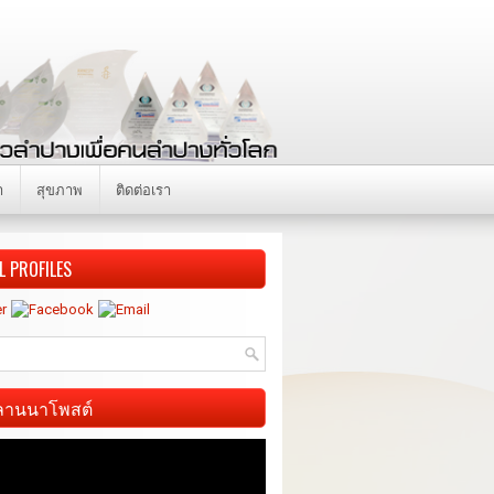
า
สุขภาพ
ติดต่อเรา
L PROFILES
ี ลานนาโพสต์