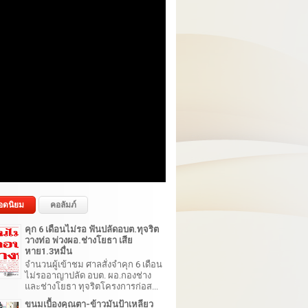
อดนิยม
คอลัมภ์
คุก 6 เดือนไม่รอ ฟันปลัดอบต.ทุจริต
วางท่อ พ่วงผอ.ช่างโยธา เสีย
หาย1.3หมื่น
จำนวนผู้เข้าชม ศาลสั่งจำคุก 6 เดือน
ไม่รออาญาปลัด อบต. ผอ.กองช่าง
และช่างโยธา ทุจริตโครงการก่อส...
ขนมเบื้องคุณตา-ข้าวมันป้าเหลียว