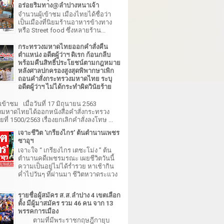
อร่อยริมทาง@ลำปางหนาเจ้า
จำนวนผู้เข้าชม เมืองไทยได้ชื่อว่า
เป็นเมืองที่นิยมร้านอาหารข้างทาง
หรือ Street food ซึ่งหลายร้าน...
กระทรวงมหาดไทยออกคำสั่งคืน
ตำแหน่ง อดีตผู้ว่าฯ ดิเรก ก้อนกลีบ
พร้อมคืนสิทธิ์ประโยชน์ตามกฎหมาย
หลังศาลปกครองสูงสุดพิพากษาเพิก
ถอนคำสั่งกระทรวงมหาดไทย ระบุ
อดีตผู้ว่าฯ ไม่ได้กระทำผิดวินัยร้าย
เข้าชม เมื่อวันที่ 17 มิถุนายน 2563
มหาดไทยได้ออกหนังสือคำสั่งกระทรวง
ี่ 1500/2563 เรื่องยกเลิกคำสั่งลงโทษ ...
เจาะชีวิต 'เกรียงไกร' ต้นตำนานเพชร
ซาอุฯ
เจาะใจ “ เกรียงไกร เตชะโม่ง ” ต้น
ตำนานคดีเพชรมรณะ เผยชีวิตวันนี้
ความเป็นอยู่ไม่ได้ร่ำรวย หาเช้ากิน
ค่ำไปวันๆ ที่ผ่านมา ชีวิตหวาดระแวง
รายชื่อผู้สมัคร ส.ส.ลำปาง 4 เขตเลือก
ตั้ง มีผู้มาสมัคร รวม 46 คน จาก 13
พรรคการเมือง
ตามที่มีพระราชกฤษฎีกายุบ