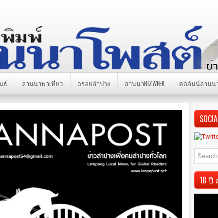
นธ์
ลานนาพาเที่ยว
อร่อยลำปาง
ลานนาBIZWEEK
คอลัมน์ลานน
SOCIA
18 ป