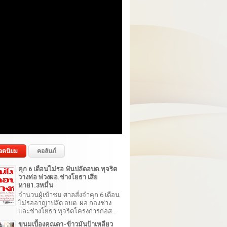
อดนิยม
คอลัมภ์
คุก 6 เดือนไม่รอ ฟันปลัดอบต.ทุจริต
วางท่อ พ่วงผอ.ช่างโยธา เสีย
หาย1.3หมื่น
จำนวนผู้เข้าชม ศาลสั่งจำคุก 6 เดือน
ไม่รออาญาปลัด อบต. ผอ.กองช่าง
และช่างโยธา ทุจริตโครงการก่อส...
ขนมเบื้องคุณตา-ข้าวมันป้าเหลียว