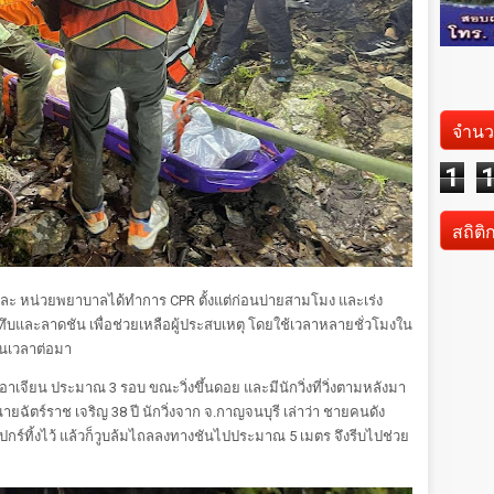
จำนว
1
สถิติ
่ง และ หน่วยพยาบาลได้ทำการ CPR ตั้งแต่ก่อนบ่ายสามโมง และเร่ง
ป่าทึบและลาดชัน เพื่อช่วยเหลือผู้ประสบเหตุ โดยใช้เวลาหลายชั่วโมงใน
ตในเวลาต่อมา
ารอาเจียน ประมาณ 3 รอบ ขณะวิ่งขึ้นดอย และมีนักวิ่งที่วิ่งตามหลังมา
ยฉัตร์ราช เจริญ 38 ปี นักวิ่งจาก จ.กาญจนบุรี เล่าว่า ชายคนดัง
อมอุปกร์ทิ้งไว้ แล้วก็วูบล้มไถลลงทางชันไปประมาณ 5 เมตร จึงรีบไปช่วย