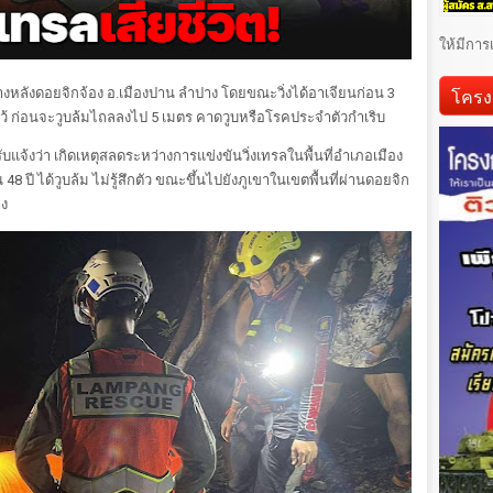
ให้มีการ
โครง
เส้นทางหลังดอยจิกจ้อง อ.เมืองปาน ลำปาง โดยขณะวิ่งได้อาเจียนก่อน 3
ลไว้ ก่อนจะวูบล้มไถลลงไป 5 เมตร คาดวูบหรือโรคประจำตัวกำเริบ
บแจ้งว่า เกิดเหตุสลดระหว่างการแข่งขันวิ่งเทรลในพื้นที่อำเภอเมือง
8 ปี ได้วูบล้ม ไม่รู้สึกตัว ขณะขึ้นไปยังภูเขาในเขตพื้นที่ผ่านดอยจิก
าง