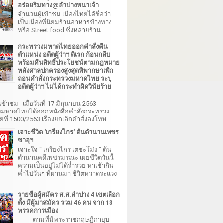
อร่อยริมทาง@ลำปางหนาเจ้า
จำนวนผู้เข้าชม เมืองไทยได้ชื่อว่า
เป็นเมืองที่นิยมร้านอาหารข้างทาง
หรือ Street food ซึ่งหลายร้าน...
กระทรวงมหาดไทยออกคำสั่งคืน
ตำแหน่ง อดีตผู้ว่าฯ ดิเรก ก้อนกลีบ
พร้อมคืนสิทธิ์ประโยชน์ตามกฎหมาย
หลังศาลปกครองสูงสุดพิพากษาเพิก
ถอนคำสั่งกระทรวงมหาดไทย ระบุ
อดีตผู้ว่าฯ ไม่ได้กระทำผิดวินัยร้าย
เข้าชม เมื่อวันที่ 17 มิถุนายน 2563
มหาดไทยได้ออกหนังสือคำสั่งกระทรวง
ี่ 1500/2563 เรื่องยกเลิกคำสั่งลงโทษ ...
เจาะชีวิต 'เกรียงไกร' ต้นตำนานเพชร
ซาอุฯ
เจาะใจ “ เกรียงไกร เตชะโม่ง ” ต้น
ตำนานคดีเพชรมรณะ เผยชีวิตวันนี้
ความเป็นอยู่ไม่ได้ร่ำรวย หาเช้ากิน
ค่ำไปวันๆ ที่ผ่านมา ชีวิตหวาดระแวง
รายชื่อผู้สมัคร ส.ส.ลำปาง 4 เขตเลือก
ตั้ง มีผู้มาสมัคร รวม 46 คน จาก 13
พรรคการเมือง
ตามที่มีพระราชกฤษฎีกายุบ