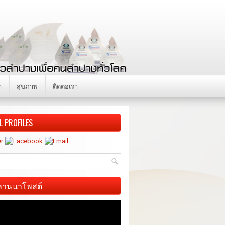
า
สุขภาพ
ติดต่อเรา
L PROFILES
ี ลานนาโพสต์