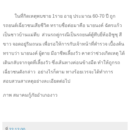
ในที่กิดเหตุพบชาย 1ราย อายุ ประมาณ 60-70 ปี ถูก
รถยนต์เฉี่ยวชนเสียชีวิต ทราบชื่อต่อมาคือ นายนงค์ ฉัตรแก้ว
เป็นชาวบ้านแม่ตีบ
ส่วนรถคู่กรณีเป็นรถยนต์ตู้ทึบยี่ห้ออิซูซุ สี
ขาว จอดอยู่ริมถนน เพื่อรอให้การกับเจ้าหน้าที่ตำรวจ เบื้องต้น
ทราบว่า นายนงค์ ผู้ตาย มีอาชีพเลี้ยงวัว คาดว่าช่วงเกิดเหตุ ได้
เดินกลับจากจุดที่เลี้ยงวัว ซึ่งเส้นทางค่อนข้างมืด ทำให้ถูกรถ
เฉี่ยวชนดังกล่าว
อย่างไรก็ตาม ทางร้อยเวรจะได้ทำการ
สอบสวนสาเหตุอย่างละเอียดต่อไป
ภาพ สมาคมกู้ภัยอำเภองาว
ที่
22:12:00