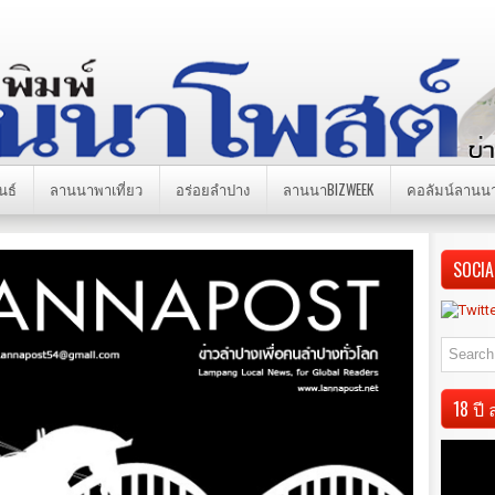
นธ์
ลานนาพาเที่ยว
อร่อยลำปาง
ลานนาBIZWEEK
คอลัมน์ลานน
SOCIA
18 ป