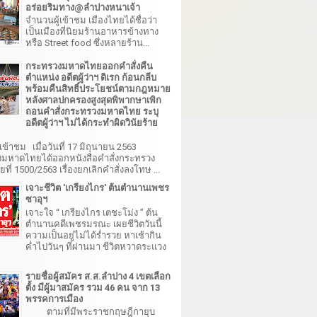
อร่อยริมทาง@ลำปางหนาเจ้า
จำนวนผู้เข้าชม เมืองไทยได้ชื่อว่า
เป็นเมืองที่นิยมร้านอาหารข้างทาง
หรือ Street food ซึ่งหลายร้าน...
กระทรวงมหาดไทยออกคำสั่งคืน
ตำแหน่ง อดีตผู้ว่าฯ ดิเรก ก้อนกลีบ
พร้อมคืนสิทธิ์ประโยชน์ตามกฎหมาย
หลังศาลปกครองสูงสุดพิพากษาเพิก
ถอนคำสั่งกระทรวงมหาดไทย ระบุ
อดีตผู้ว่าฯ ไม่ได้กระทำผิดวินัยร้าย
เข้าชม เมื่อวันที่ 17 มิถุนายน 2563
มหาดไทยได้ออกหนังสือคำสั่งกระทรวง
ี่ 1500/2563 เรื่องยกเลิกคำสั่งลงโทษ ...
เจาะชีวิต 'เกรียงไกร' ต้นตำนานเพชร
ซาอุฯ
เจาะใจ “ เกรียงไกร เตชะโม่ง ” ต้น
ตำนานคดีเพชรมรณะ เผยชีวิตวันนี้
ความเป็นอยู่ไม่ได้ร่ำรวย หาเช้ากิน
ค่ำไปวันๆ ที่ผ่านมา ชีวิตหวาดระแวง
รายชื่อผู้สมัคร ส.ส.ลำปาง 4 เขตเลือก
ตั้ง มีผู้มาสมัคร รวม 46 คน จาก 13
พรรคการเมือง
ตามที่มีพระราชกฤษฎีกายุบ