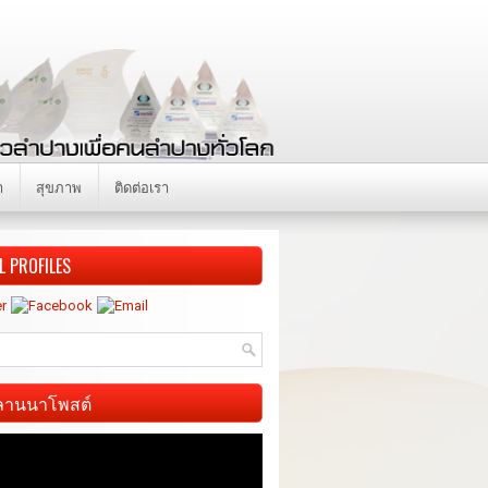
า
สุขภาพ
ติดต่อเรา
L PROFILES
ี ลานนาโพสต์