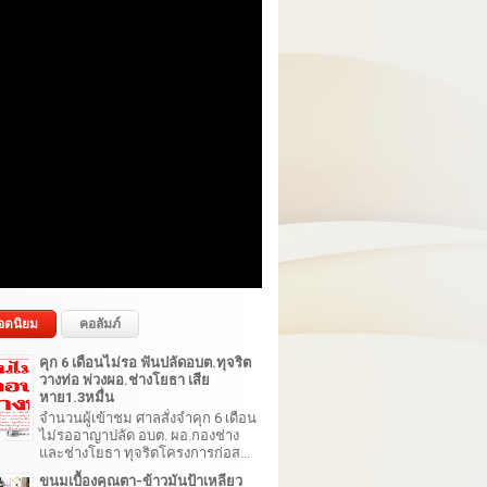
อดนิยม
คอลัมภ์
คุก 6 เดือนไม่รอ ฟันปลัดอบต.ทุจริต
วางท่อ พ่วงผอ.ช่างโยธา เสีย
หาย1.3หมื่น
จำนวนผู้เข้าชม ศาลสั่งจำคุก 6 เดือน
ไม่รออาญาปลัด อบต. ผอ.กองช่าง
และช่างโยธา ทุจริตโครงการก่อส...
ขนมเบื้องคุณตา-ข้าวมันป้าเหลียว