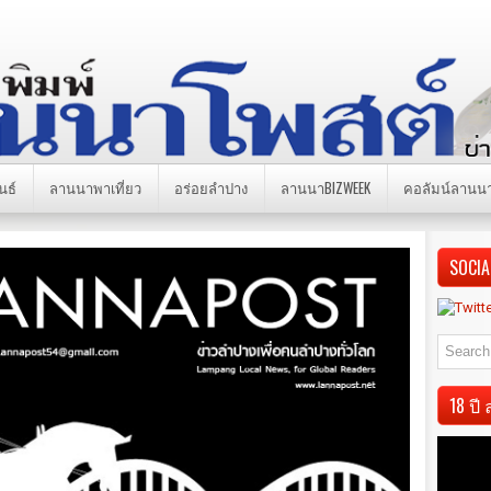
นธ์
ลานนาพาเที่ยว
อร่อยลำปาง
ลานนาBIZWEEK
คอลัมน์ลานน
SOCIA
18 ป