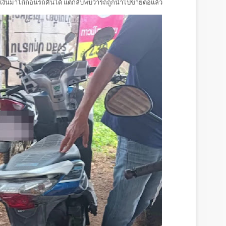
งินมาไถ่ถอนรถคืนได้ แต่กลับพบว่ารถถูกนำไปขายต่อแล้ว