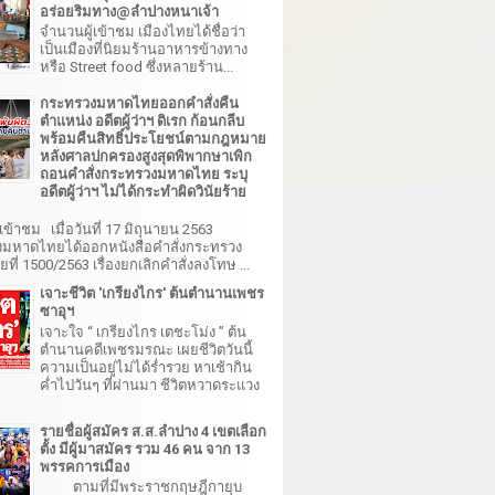
อร่อยริมทาง@ลำปางหนาเจ้า
จำนวนผู้เข้าชม เมืองไทยได้ชื่อว่า
เป็นเมืองที่นิยมร้านอาหารข้างทาง
หรือ Street food ซึ่งหลายร้าน...
กระทรวงมหาดไทยออกคำสั่งคืน
ตำแหน่ง อดีตผู้ว่าฯ ดิเรก ก้อนกลีบ
พร้อมคืนสิทธิ์ประโยชน์ตามกฎหมาย
หลังศาลปกครองสูงสุดพิพากษาเพิก
ถอนคำสั่งกระทรวงมหาดไทย ระบุ
อดีตผู้ว่าฯ ไม่ได้กระทำผิดวินัยร้าย
เข้าชม เมื่อวันที่ 17 มิถุนายน 2563
มหาดไทยได้ออกหนังสือคำสั่งกระทรวง
ี่ 1500/2563 เรื่องยกเลิกคำสั่งลงโทษ ...
เจาะชีวิต 'เกรียงไกร' ต้นตำนานเพชร
ซาอุฯ
เจาะใจ “ เกรียงไกร เตชะโม่ง ” ต้น
ตำนานคดีเพชรมรณะ เผยชีวิตวันนี้
ความเป็นอยู่ไม่ได้ร่ำรวย หาเช้ากิน
ค่ำไปวันๆ ที่ผ่านมา ชีวิตหวาดระแวง
รายชื่อผู้สมัคร ส.ส.ลำปาง 4 เขตเลือก
ตั้ง มีผู้มาสมัคร รวม 46 คน จาก 13
พรรคการเมือง
ตามที่มีพระราชกฤษฎีกายุบ