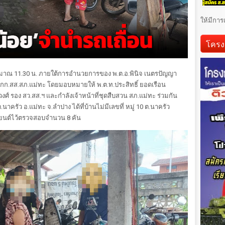
ให้มีการ
โครง
มาณ 11.30 น. ภายใต้การอำนวยการของ พ.ต.อ.พินิจ เนตรปัญญา
ผกก.สส.สภ.แม่ทะ โดยมอบหมายให้ พ.ต.ท.ประสิทธิ์ ยอดเรือน
งศ์ รอง สว.สส.ฯ และกำลังเจ้าหน้าที่ชุดสืบสวน สภ.แม่ทะ ร่วมกัน
.นาครัว อ.แม่ทะ จ.ลำปาง ได้ที่บ้านไม่มีเลขที่ หมู่ 10 ต.นาครัว
นยนต์ไว้ตรวจสอบจำนวน 8 คัน