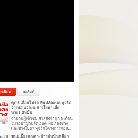
อดนิยม
คอลัมภ์
คุก 6 เดือนไม่รอ ฟันปลัดอบต.ทุจริต
วางท่อ พ่วงผอ.ช่างโยธา เสีย
หาย1.3หมื่น
จำนวนผู้เข้าชม ศาลสั่งจำคุก 6 เดือน
ไม่รออาญาปลัด อบต. ผอ.กองช่าง
และช่างโยธา ทุจริตโครงการก่อส...
ขนมเบื้องคุณตา-ข้าวมันป้าเหลียว