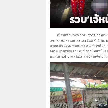
เมื่อวันที่ 18 พฤษภาคม 2569 เวลาประ
ผกก.สภ.แม่ทะ และ พ.ต.ท.อนันต์ คำมี รอง 
สว.สส.สภ.แม่ทะ พร้อม ร.ต.อ.เสกสรรค์ สุยะว
จับกุม นางหน้อย อายุ 60 ปี ชาวบ้านเหมี้ยง ต
อ.แม่ทะ จ.ลำปาง พร้อมตรวจยึดรถจักรยา