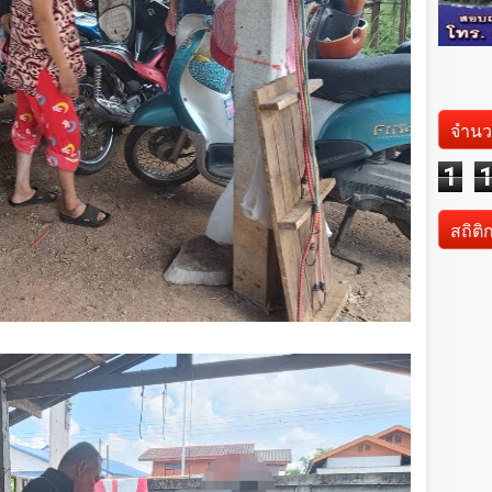
จำนว
1
สถิติ