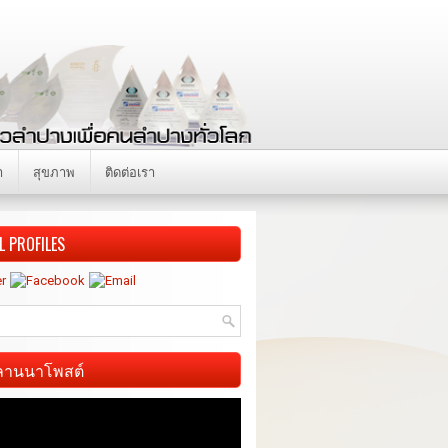
า
สุขภาพ
ติดต่อเรา
L PROFILES
ี ลานนาโพสต์