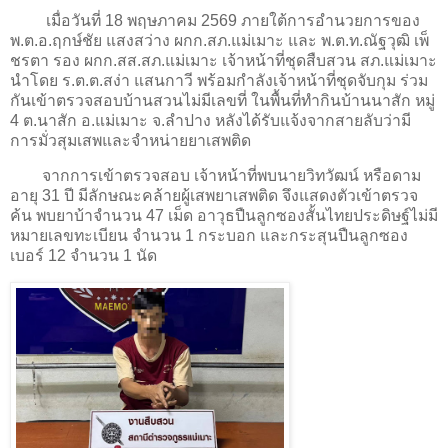
เมื่อวันที่ 18 พฤษภาคม 2569 ภายใต้การอำนวยการของ
พ.ต.อ.ฤกษ์ชัย แสงสว่าง ผกก.สภ.แม่เมาะ และ พ.ต.ท.ณัฐวุฒิ เพ็
ชรตา รอง ผกก.สส.สภ.แม่เมาะ เจ้าหน้าที่ชุดสืบสวน สภ.แม่เมาะ
นำโดย ร.ต.ต.สง่า แสนกาวี พร้อมกำลังเจ้าหน้าที่ชุดจับกุม ร่วม
กันเข้าตรวจสอบบ้านสวนไม่มีเลขที่ ในพื้นที่ทำกินบ้านนาสัก หมู่
4 ต.นาสัก อ.แม่เมาะ จ.ลำปาง หลังได้รับแจ้งจากสายลับว่ามี
การมั่วสุมเสพและจำหน่ายยาเสพติด
จากการเข้าตรวจสอบ เจ้าหน้าที่พบนายวิทวัฒน์ หรือดาม
อายุ 31 ปี มีลักษณะคล้ายผู้เสพยาเสพติด จึงแสดงตัวเข้าตรวจ
ค้น พบยาบ้าจำนวน 47 เม็ด อาวุธปืนลูกซองสั้นไทยประดิษฐ์ไม่มี
หมายเลขทะเบียน จำนวน 1 กระบอก และกระสุนปืนลูกซอง
เบอร์ 12 จำนวน 1 นัด