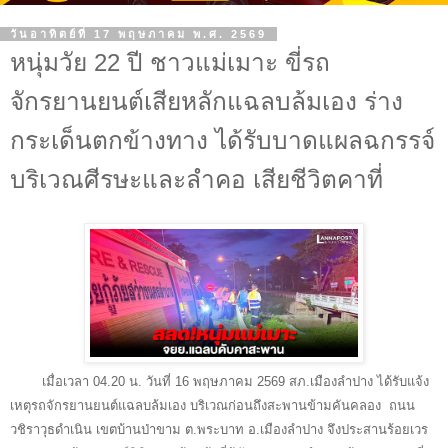
วันอาทิตย์ที่ 17 พฤษภาคม พ.ศ. 2569
หนุ่มวัย 22 ปี ชาวแม่เมาะ ขี่รถ
จักรยานยนต์เสียหลักแฉลบล้มเอง ร่าง
กระเด็นตกข้างทาง ได้รับบาดแผลฉกรรจ์
บริเวณศีรษะและลำคอ เสียชีวิตคาที่
เมื่อเวลา 04.20 น. วันที่ 16 พฤษภาคม 2569 สภ.เมืองลำปาง ได้รับแจ้ง
เหตุรถจักรยานยนต์แฉลบล้มเอง บริเวณก่อนถึงสะพานข้ามคันคลอง ถนน
วชิราวุธดำเนิน
เขตบ้านป่าขาม
ต.พระบาท อ.เมืองลำปาง จึงประสานร้อยเวร