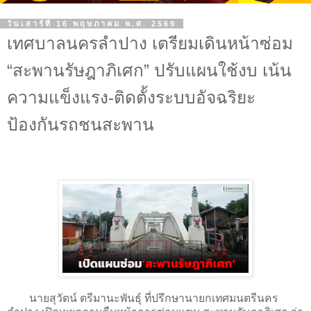
วันเสาร์ที่ 16 พฤษภาคม พ.ศ. 2569
เทศบาลนครลำปาง เตรียมเดินหน้าซ่อม
“สะพานรัษฎาภิเศก” ปรับแผนใช้งบ เน้น
ความแข็งแรง-ติดตั้งระบบอัจฉริยะ
ป้องกันรถชนสะพาน
นายสุวัตน์ ตรีมานะพันธุ์ ที่ปรึกษานายกเทศมนตรีนคร