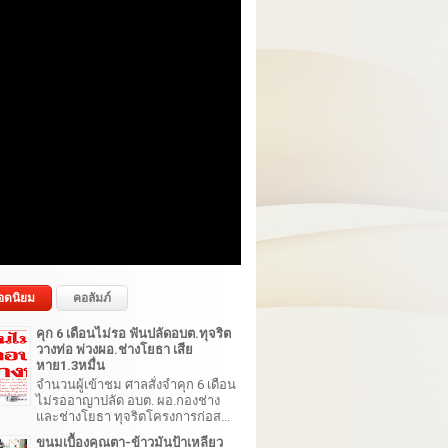
อดนิยม
คอลัมภ์
คุก 6 เดือนไม่รอ ฟันปลัดอบต.ทุจริต
วางท่อ พ่วงผอ.ช่างโยธา เสีย
หาย1.3หมื่น
จำนวนผู้เข้าชม ศาลสั่งจำคุก 6 เดือน
ไม่รออาญาปลัด อบต. ผอ.กองช่าง
และช่างโยธา ทุจริตโครงการก่อส...
ขนมเบื้องคุณตา-ข้าวมันป้าเหลียว