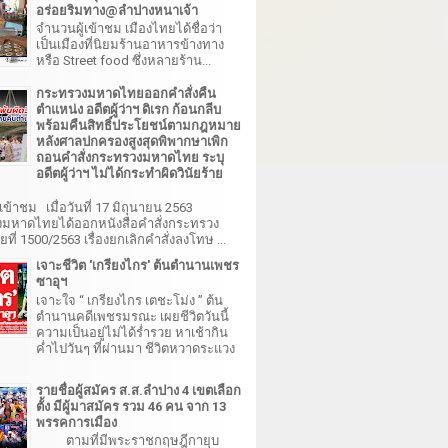
อร่อยริมทาง@ลำปางหนาเจ้า
จำนวนผู้เข้าชม เมืองไทยได้ชื่อว่า
เป็นเมืองที่นิยมร้านอาหารข้างทาง
หรือ Street food ซึ่งหลายร้าน...
กระทรวงมหาดไทยออกคำสั่งคืน
ตำแหน่ง อดีตผู้ว่าฯ ดิเรก ก้อนกลีบ
พร้อมคืนสิทธิ์ประโยชน์ตามกฎหมาย
หลังศาลปกครองสูงสุดพิพากษาเพิก
ถอนคำสั่งกระทรวงมหาดไทย ระบุ
อดีตผู้ว่าฯ ไม่ได้กระทำผิดวินัยร้าย
เข้าชม เมื่อวันที่ 17 มิถุนายน 2563
มหาดไทยได้ออกหนังสือคำสั่งกระทรวง
ี่ 1500/2563 เรื่องยกเลิกคำสั่งลงโทษ ...
เจาะชีวิต 'เกรียงไกร' ต้นตำนานเพชร
ซาอุฯ
เจาะใจ “ เกรียงไกร เตชะโม่ง ” ต้น
ตำนานคดีเพชรมรณะ เผยชีวิตวันนี้
ความเป็นอยู่ไม่ได้ร่ำรวย หาเช้ากิน
ค่ำไปวันๆ ที่ผ่านมา ชีวิตหวาดระแวง
รายชื่อผู้สมัคร ส.ส.ลำปาง 4 เขตเลือก
ตั้ง มีผู้มาสมัคร รวม 46 คน จาก 13
พรรคการเมือง
ตามที่มีพระราชกฤษฎีกายุบ