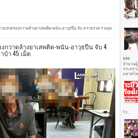
่ายปกครองกวาดล้างยาเสพติด-พนัน-อาวุธปืน จับ 4 รายรวด รวบลุง
กวาดล้างยาเสพติด-พนัน-อาวุธปืน จับ 4
าบ้า 45 เม็ด
แรง
จำนวนผู้
กระทรวง
มหาดไทยท
ไร...