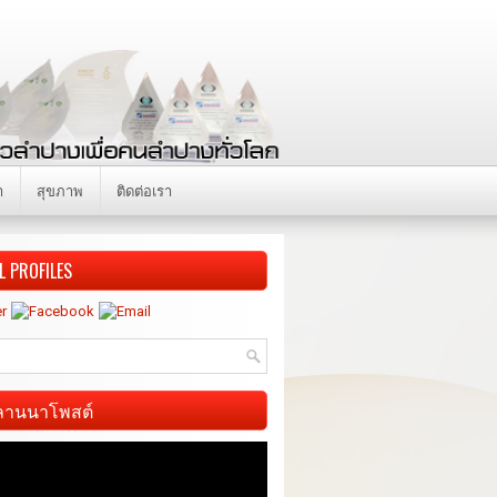
า
สุขภาพ
ติดต่อเรา
L PROFILES
ี ลานนาโพสต์