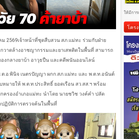
ให้มีการ
โครง
าคม 2569เจ้าหน้าที่ชุดสืบสวน สภ.แม่ทะ ร่วมกับฝ่าย
ารกวาดล้างอาชญากรรมและยาเสพติดในพื้นที่ สามารถ
อมของกลางยาบ้า อาวุธปืน และคดีพนันออนไลน์
.อ.พินิจ เนตรปัญญา ผกก.สภ.แม่ทะ และ พ.ต.ท.อนันต์
หมายให้ พ.ต.ท.ประสิทธิ์ ยอดเรือน สว.สส.ฯ พร้อม
่ายปกครองอำเภอแม่ทะ นำโดย นายชวิช วงค์คำ ปลัด
ปฏิบัติการตรวจค้นในพื้นที่