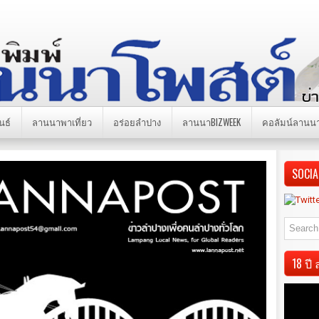
นธ์
ลานนาพาเที่ยว
อร่อยลำปาง
ลานนาBIZWEEK
คอลัมน์ลานน
SOCIA
18 ป