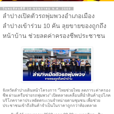
วันพฤหัสบดีที่ 14 พฤษภาคม พ.ศ. 2569
ลำปางเปิดตัวรถพุ่มพวงอำเภอเมือง
ลำปางเข้าร่วม 10 คัน ลุยขายของถูกถึง
หน้าบ้าน ช่วยลดค่าครองชีพประชาชน
จังหวัดลำปางเดินหน้าโครงการ “ไทยช่วยไทย ลดภาระค่าครอง
ชีพ ผ่านเครือข่ายรถพุ่มพวง” เปิดตลาดเคลื่อนที่นำสินค้าอุปโภค
บริโภคราคาประหยัดตระเวนจำหน่ายตามชุมชน เพื่อช่วย
ประชาชนเข้าถึงสินค้าจำเป็นในราคาถูกกว่าท้องตลาด