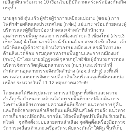
เปลือกดิน พร้อมวาง 10 เงื่อนไขปฏิบัติตามเคร่งครัดป้องกันเกิด
เหตุซ้ำ
นายสุชาติ ตุ่นแก้ว ผู้ช่วยผู้ว่าการเหมืองแม่เมาะ (ชชม.) การ
ไฟฟ้าฝ่ายผลิตแห่งประเทศไทย (กฟผ.) แม่เมาะ พร้อมด้วยคณะผู้
บริหารและผู้ที่เกี่ยวข้อง นำคณะเจ้าหน้าที่สำนักงาน
อุตสาหกรรมพื้นฐานและการเหมืองแร่ เขต 3 เชียงใหม่ (สรข.3
เชียงใหม่) นำโดย นายจิโรจน์ รัมมนต์ ผอ.สรข.3 เชียงใหม่ , เจ้า
หน้าที่และผู้เชี่ยวชาญด้านวิศวกรรมเหมืองแร่ ธรณีวิทยาและ
ด้านสิ่งแวดล้อม กรมอุตสาหกรรมพื้นฐานและการเหมืองแร่
(กพร.) นำโดย นายณัฏฐพงษ์ จุลาเกตุโพธิชัย ผู้อำนวยการกอง
บริหารจัดการวัตถุดิบอุตสาหกรรม (กบว.) และเจ้าหน้าที่
สำนักงานอุตสาหกรรมจังหวัดลำปาง (สอจ.ลำปาง) ลงพื้นที่
ตรวจสอบแผนการจัดการเปลือกดินในบริเวณจุดทิ้งดินนอกบ่อ
เหมือง ระหว่างวันที่ 11-12 พฤษภาคม 2569
โดยคณะได้ฟังสรุปแนวทางการแก้ปัญหาทั้งที่มาและความ
สำคัญ ข้อกำหนดทางด้านวิศวกรรมพื้นที่กองเปลือกดิน การ
วิเคราะห์เสถียรภาพตามความเห็นที่ปรึกษา แนวทางการกู้คืน
และติดตั้งสายพานลำเลียงดินบนพื้นที่ดินสไลด์ รวมถึง แนวทาง
การเก็บกองเปลือกดิน จากนั้น ได้ลงพื้นที่จุดปรับพื้นที่บริเวณดิน
สไลด์ จุดติดตั้งระบบสายพานลำเลียง จุดติดตั้งเครื่องมือตรวจ
วัดการเคลื่อนตัวและเครื่องวัดระดับแรงดันน้ำใต้ดิน พื้นที่เก็บ