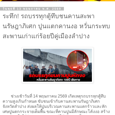
วันพุธที่ 13 พฤษภาคม พ.ศ. 2569
ระทึก! รถบรรทุกตู้ทึบชนคานสะพา
นรัษฎาภิเศก ปูนแตกคานงอ หวั่นกระทบ
สะพานเก่าแก่ร้อยปีคู่เมืองลำปาง
ช่วงเช้าวันที่ 14 พฤษภาคม 2569 เกิดเหตุรถบรรทุกตู้ทึบ
ความสูงเกินกำหนด ขับชนเข้ากับคานสะพานรัษฎาภิเศก
จังหวัดลำปาง ส่งผลให้ปูนบริเวณคานสะพานแตกร้าวและหัก
เศษปูนตกกระจายเต็มพื้น ขณะที่คานปูนมีลักษณะโค้งงอ สร้าง