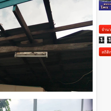
จำนว
1
สถิติ