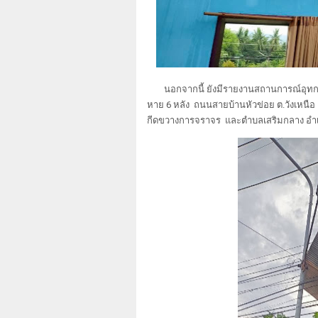
นอกจากนี้ ยังมีรายงานสถานการณ์อุทกภั
หาย 6 หลัง ถนนสายบ้านหัวข่อย ต.วังเหนื
กีดขวางการจราจร และตำบลเสริมกลาง อำเภ