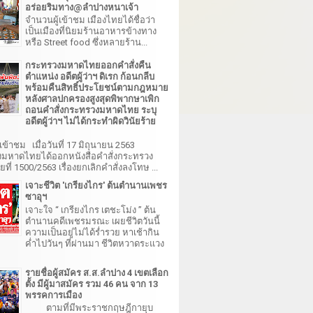
อร่อยริมทาง@ลำปางหนาเจ้า
จำนวนผู้เข้าชม เมืองไทยได้ชื่อว่า
เป็นเมืองที่นิยมร้านอาหารข้างทาง
หรือ Street food ซึ่งหลายร้าน...
กระทรวงมหาดไทยออกคำสั่งคืน
ตำแหน่ง อดีตผู้ว่าฯ ดิเรก ก้อนกลีบ
พร้อมคืนสิทธิ์ประโยชน์ตามกฎหมาย
หลังศาลปกครองสูงสุดพิพากษาเพิก
ถอนคำสั่งกระทรวงมหาดไทย ระบุ
อดีตผู้ว่าฯ ไม่ได้กระทำผิดวินัยร้าย
เข้าชม เมื่อวันที่ 17 มิถุนายน 2563
มหาดไทยได้ออกหนังสือคำสั่งกระทรวง
ี่ 1500/2563 เรื่องยกเลิกคำสั่งลงโทษ ...
เจาะชีวิต 'เกรียงไกร' ต้นตำนานเพชร
ซาอุฯ
เจาะใจ “ เกรียงไกร เตชะโม่ง ” ต้น
ตำนานคดีเพชรมรณะ เผยชีวิตวันนี้
ความเป็นอยู่ไม่ได้ร่ำรวย หาเช้ากิน
ค่ำไปวันๆ ที่ผ่านมา ชีวิตหวาดระแวง
รายชื่อผู้สมัคร ส.ส.ลำปาง 4 เขตเลือก
ตั้ง มีผู้มาสมัคร รวม 46 คน จาก 13
พรรคการเมือง
ตามที่มีพระราชกฤษฎีกายุบ