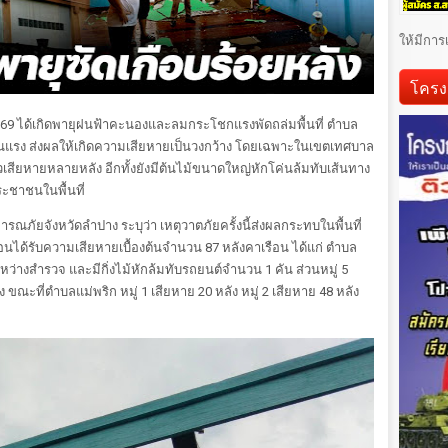
ให้มีการ
โครง
 2569 ได้เกิดพายุฝนฟ้าคะนองและลมกระโชกแรงพัดถล่มพื้นที่ ตำบล
รุนแรง ส่งผลให้เกิดความเสียหายเป็นวงกว้าง โดยเฉพาะในเขตเทศบาล
เสียหายหลายหลัง อีกทั้งยังมีต้นไม้ขนาดใหญ่หักโค่นล้มทับเส้นทาง
ะชาชนในพื้นที่
ภัยจังหวัดลำปาง ระบุว่า เหตุวาตภัยครั้งนี้ส่งผลกระทบในพื้นที่
ือนได้รับความเสียหายเบื้องต้นจำนวน 87 หลังคาเรือน ได้แก่ ตำบล
ะหว่างสำรวจ และมีกิ่งไม้หักล้มทับรถยนต์จำนวน 1 คัน ส่วนหมู่ 5
ขณะที่ตำบลแม่พริก หมู่ 1 เสียหาย 20 หลัง หมู่ 2 เสียหาย 48 หลัง