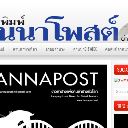
นธ์
ลานนาพาเที่ยว
อร่อยลำปาง
ลานนาBIZWEEK
คอลัมน์ลานน
SOCIA
18 ป