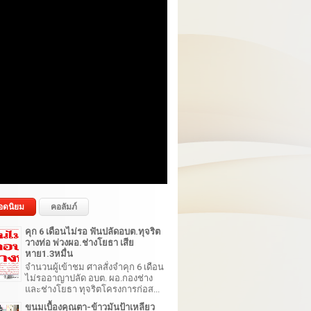
อดนิยม
คอลัมภ์
คุก 6 เดือนไม่รอ ฟันปลัดอบต.ทุจริต
วางท่อ พ่วงผอ.ช่างโยธา เสีย
หาย1.3หมื่น
จำนวนผู้เข้าชม ศาลสั่งจำคุก 6 เดือน
ไม่รออาญาปลัด อบต. ผอ.กองช่าง
และช่างโยธา ทุจริตโครงการก่อส...
ขนมเบื้องคุณตา-ข้าวมันป้าเหลียว