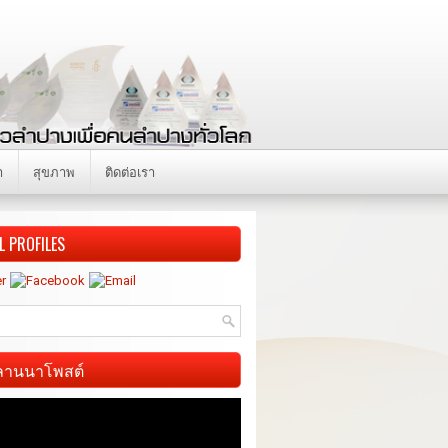
า
สุขภาพ
ติดต่อเรา
L PROFILES
ี ลานนาโพสต์