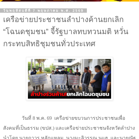
วันพฤหัสบดีที่ 7 พฤษภาคม พ.ศ. 2569
เครือข่ายประชาชนลำปางค้านยกเลิก
“โฉนดชุมชน” จี้รัฐบาลทบทวนมติ หวั่น
กระทบสิทธิชุมชนทั่วประเทศ
วันที่
8
พ.ค.
69
เครือข่ายขบวนการประชาชนเพื่อ
สังคมที่เป็นธรรม (ขปส.) และเครือข่ายประชาชนจังหวัดลำปาง
นำโดย นายถาวร หลักแหลม
นางมะลิวรรณ นุแฮ
และนายณัฐ