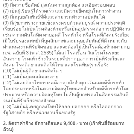
(6) มีความซื่อสัตย์ มุ่งเน้นความถูกต้อง ละเอียดรอบคอบ
(7) เป็นผู้เรียนรู้ได้รวดเร็ว และมีความยืดหยุ่นในการทำงาน
(8) มีมนุษยสัมพันธ์ที่ดีและสามารถทำงานเป็นทีมได้
(9) มีสุขภาพร่างกายแข็งแรงครบถ้วนสมบูรณ์ ความประพฤติ
เรียบร้อย ไม่เป็นโรคต้องห้ามหรือเป็นอุปสรรคต่อการปฏิบัติงาน
เช่น ความดันโลหิต ตาบอดสี โรคหัวใจ หรือโรคที่สังคมรังเกียจ
(มีใบรับรองแพทย์) มีบุคลิกภาพและมนุษยสัมพันธ์ที่ดี เหมาะกับ
ตำแหน่งงานที่รับผิดชอบ และจะต้องไม่เป็นโรคต้องห้ามตามกฎ
ก.พ. ฉบับที่ 3 (พ.ศ. 2535) ได้แก่ โรคเรื้อน วัณโรคในระยะ
อันตราย โรคเท้าช้างในระยะที่ปรากฏอาการเป็นที่รังเกียจแก่
สังคม โรคติดยาเสพติดให้โทษ และโรคพิษสุราเรื้อรัง
(10) ไม่เป็นผู้ติดยาเสพติดใด ๆ
(11) ไม่เป็นบุคคลล้มละลาย
(12) ไม่เคยต้องโทษทางคดีอาญาถึงจำคุก เว้นแต่คดีที่กระทำ
โดยประมาทหรือในความผิดลหุโทษและสำหรับคดีที่กระทำโดย
ประมาท หรือความผิดลหุโทษ ไม่เป็นผู้บกพร่องในศีลธรรมอันดี
จนเป็นที่รังเกียจของสังคม
(13) ไม่เป็นผู้เคยถูกลงโทษให้ออก ปลดออก หรือไล่ออกจาก
รัฐวิสาหกิจ หรือหน่วยงานอื่นของรัฐ
3. อัตราค่าจ้าง อัตราเดือนละ 9,400.- บาท (เก้าพันสี่ร้อยบาท
ถ้วน)