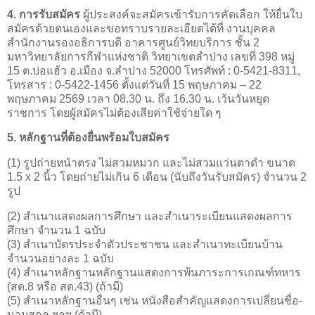
4. การรับสมัคร
ผู้ประสงค์จะสมัครเข้ารับการคัดเลือก ให้ยื่นใบ
สมัครด้วยตนเองและขอทราบรายละเอียดได้ที่ งานบุคคล
สำนักงานรองอธิการบดี อาคารศูนย์วิทยบริการ ชั้น 2
มหาวิทยาลัยการกีฬาแห่งชาติ วิทยาเขตลำปาง เลขที่ 398 หมู่
15 ต.บ่อแฮ้ว อ.เมือง จ.ลำปาง 52000 โทรศัพท์ : 0-5421-8311,
โทรสาร : 0-5422-1456 ตั้งแต่วันที่ 15 พฤษภาคม – 22
พฤษภาคม 2569 เวลา 08.30 น. ถึง 16.30 น. เว้นวันหยุด
ราชการ โดยผู้สมัครไม่ต้องเสียค่าใช้จ่ายใด ๆ
5. หลักฐานที่ต้องยื่นพร้อมใบสมัคร
(1) รูปถ่ายหน้าตรง ไม่สวมหมวก และไม่สวมแว่นตาดำ ขนาด
1.5 x 2 นิ้ว โดยถ่ายไม่เกิน 6 เดือน (นับถึงวันรับสมัคร) จำนวน 2
รูป
(2) สำเนาแสดงผลการศึกษา และสำเนาระเบียนแสดงผลการ
ศึกษา จำนวน 1 ฉบับ
(3) สำเนาบัตรประจำตัวประชาชน และสำเนาทะเบียนบ้าน
จำนวนอย่างละ 1 ฉบับ
(4) สำเนาหลักฐานหลักฐานแสดงการพ้นภาระการเกณฑ์ทหาร
(สด.8 หรือ สด.43) (ถ้ามี)
(5) สำเนาหลักฐานอื่นๆ เช่น หนังสือสำคัญแสดงการเปลี่ยนชื่อ-
นามสกุล ฯลฯ (ถ้ามี)