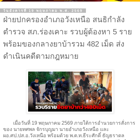
วันอังคารที่ 19 พฤษภาคม พ.ศ. 2569
ฝ่ายปกครองอำเภอวังเหนือ สนธิกำลัง
ตำรวจ สภ.ร่องเคาะ รวบผู้ต้องหา 5 ราย
พร้อมของกลางยาบ้ารวม 482 เม็ด ส่ง
ดำเนินคดีตามกฎหมาย
เมื่อวันที่ 19 พฤษภาคม 2569 ภายใต้การอำนวยการสั่งการ
ของ นายทศพล จักรบุญมา นายอำเภอวังเหนือ และ
ผอ.ศป.ปส.อ.วังเหนือ พร้อมด้วย พ.ต.ท.ธีระศักดิ์ ธัญธราดล