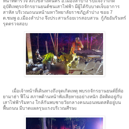
หน้าที่ตำรวจ สภ.เขลางค์นคร อ.เมืองลำปาง รับแจ้งว่าเกิด
อุบัติเหตุรถจักรยานยนต์ชนเสาไฟฟ้า มีผู้ได้รับบาดเจ็บอาการ
สาหัส บริเวณถนนหน้ามหาวิทยาลัยราชภัฏลำปาง ซอย 7
ต.ชมพู อ.เมืองลำปาง จึงประสานร้อยเวรสอบสวน กู้ภัยอัมรินทร์
รุดตรวจสอบ
เมื่อเจ้าหน้าที่เดินทางถึงจุดเกิดเหตุ พบรถจักรยานยนต์ยี่ห้อ
ยามาฮ่า ฟีโน่ สภาพด้านหน้าพังเสียหายอย่างหนัก อัดติดอยู่กับ
เสาไฟฟ้าริมทาง ใกล้กันพบชายวัยกลางคนนอนหมดสติอยู่บน
พื้นถนน มีบาดแผลรุนแรงบริเวณศีรษะ