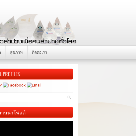
า
สุขภาพ
ติดต่อเรา
L PROFILES
ี ลานนาโพสต์