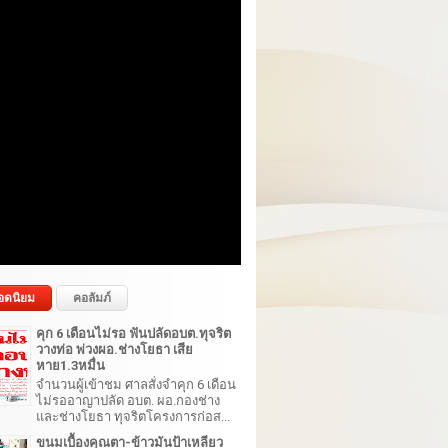
อดนิยม
คอลัมภ์
คุก 6 เดือนไม่รอ ฟันปลัดอบต.ทุจริต
วางท่อ พ่วงผอ.ช่างโยธา เสีย
หาย1.3หมื่น
จำนวนผู้เข้าชม ศาลสั่งจำคุก 6 เดือน
ไม่รออาญาปลัด อบต. ผอ.กองช่าง
และช่างโยธา ทุจริตโครงการก่อส...
ขนมเบื้องคุณตา-ข้าวมันป้าเหลียว