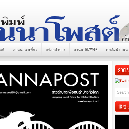
นธ์
ลานนาพาเที่ยว
อร่อยลำปาง
ลานนาBIZWEEK
คอลัมน์ลานน
SOCIA
18 ป