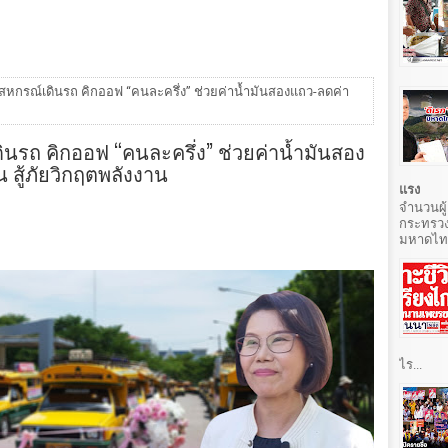
 สหกรณ์เดินรถ คิกออฟ “คนละครึ่ง” ช่วยค่าน้ำมันสองแถว-ลดค่า
ินรถ คิกออฟ “คนละครึ่ง” ช่วยค่าน้ำมันสอง
ู้ภัยวิกฤตพลังงาน
แรง
จำนวนผู้
กระทรวง
มหาดไทยท
ไร...