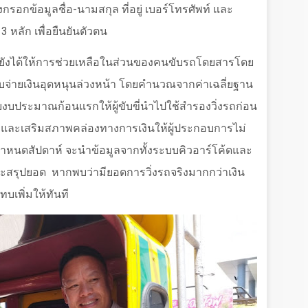
รอกข้อมูลชื่อ-นามสกุล ที่อยู่ เบอร์โทรศัพท์ และ
หลัก เพื่อยืนยันตัวตน
ยังได้ให้การช่วยเหลือในส่วนของคนขับรถโดยสารโดย
จ่ายเงินอุดหนุนล่วงหน้า โดยคำนวณจากค่าเฉลี่ยฐาน
งบประมาณก้อนแรกให้ผู้ขับขี่นำไปใช้สำรองวิ่งรถก่อน
าระและเสริมสภาพคล่องทางการเงินให้ผู้ประกอบการไม่
บกำหนดสัปดาห์ จะนำข้อมูลจากทั้งระบบคิวอาร์โค้ดและ
ะสรุปยอด
หากพบว่ามียอดการวิ่งรถจริงมากกว่าเงิน
ทบเพิ่มให้ทันที