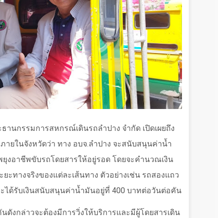
ะธานกรรมการสหกรณ์เดินรถลำปาง จำกัด เปิดเผยถึง
ยในจังหวัดว่า ทาง อบจ.ลำปาง จะสนับสนุนค่าน้ำ
พยุงอาชีพขับรถโดยสารให้อยู่รอด โดยจะคำนวณเงิน
ระยะทางจริงของแต่ละเส้นทาง ตัวอย่างเช่น รถสองแถว
ะได้รับเงินสนับสนุนค่าน้ำมันอยู่ที่
400
บาทต่อวันต่อคัน
ถคันดังกล่าวจะต้องมีการวิ่งให้บริการและมีผู้โดยสารเดิน