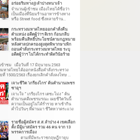
อร่อยริมทาง@ลำปางหนาเจ้า
จำนวนผู้เข้าชม เมืองไทยได้ชื่อว่า
เป็นเมืองที่นิยมร้านอาหารข้างทาง
หรือ Street food ซึ่งหลายร้าน...
กระทรวงมหาดไทยออกคำสั่งคืน
ตำแหน่ง อดีตผู้ว่าฯ ดิเรก ก้อนกลีบ
พร้อมคืนสิทธิ์ประโยชน์ตามกฎหมาย
หลังศาลปกครองสูงสุดพิพากษาเพิก
ถอนคำสั่งกระทรวงมหาดไทย ระบุ
อดีตผู้ว่าฯ ไม่ได้กระทำผิดวินัยร้าย
เข้าชม เมื่อวันที่ 17 มิถุนายน 2563
มหาดไทยได้ออกหนังสือคำสั่งกระทรวง
ี่ 1500/2563 เรื่องยกเลิกคำสั่งลงโทษ ...
เจาะชีวิต 'เกรียงไกร' ต้นตำนานเพชร
ซาอุฯ
เจาะใจ “ เกรียงไกร เตชะโม่ง ” ต้น
ตำนานคดีเพชรมรณะ เผยชีวิตวันนี้
ความเป็นอยู่ไม่ได้ร่ำรวย หาเช้ากิน
ค่ำไปวันๆ ที่ผ่านมา ชีวิตหวาดระแวง
รายชื่อผู้สมัคร ส.ส.ลำปาง 4 เขตเลือก
ตั้ง มีผู้มาสมัคร รวม 46 คน จาก 13
พรรคการเมือง
ตามที่มีพระราชกฤษฎีกายุบ