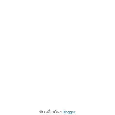
ขับเคลื่อนโดย
Blogger
.