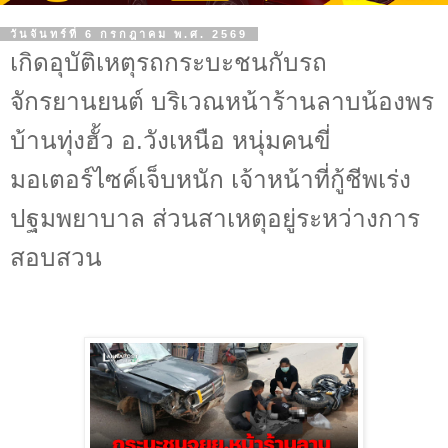
วันจันทร์ที่ 6 กรกฎาคม พ.ศ. 2569
เกิดอุบัติเหตุรถกระบะชนกับรถ
จักรยานยนต์ บริเวณหน้าร้านลาบน้องพร
บ้านทุ่งฮั้ว อ.วังเหนือ หนุ่มคนขี่
มอเตอร์ไซค์เจ็บหนัก เจ้าหน้าที่กู้ชีพเร่ง
ปฐมพยาบาล ส่วนสาเหตุอยู่ระหว่างการ
สอบสวน