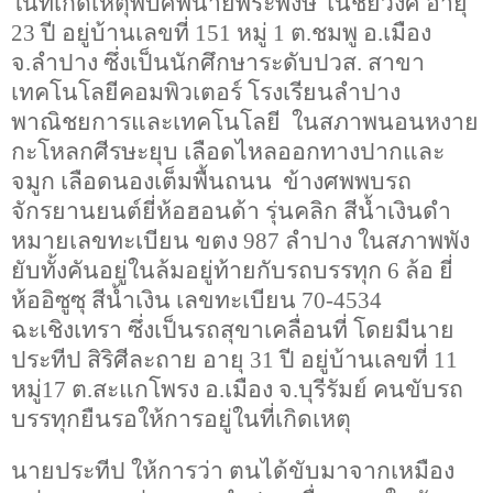
ในที่เกิดเหตุพบศพนายพีระพงษ์ โนชัยวงศ์ อายุ
23
ปี อยู่บ้านเลขที่
151
หมู่
1
ต.ชมพู อ.เมือง
จ.ลำปาง ซึ่งเป็นนักศึกษาระดับปวส. สาขา
เทคโนโลยีคอมพิวเตอร์ โรงเรียนลำปาง
พาณิชยการและเทคโนโลยี ในสภาพนอนหงาย
กะโหลกศีรษะยุบ เลือดไหลออกทางปากและ
จมูก เลือดนองเต็มพื้นถนน ข้างศพพบรถ
จักรยานยนต์ยี่ห้อฮอนด้า รุ่นคลิก สีน้ำเงินดำ
หมายเลขทะเบียน ขตง
987
ลำปาง ในสภาพพัง
ยับทั้งคันอยู่ในล้มอยู่ท้ายกับรถบรรทุก
6
ล้อ ยี่
ห้ออิซูซุ สีน้ำเงิน เลขทะเบียน
70-4534
ฉะเชิงเทรา ซึ่งเป็นรถสุขาเคลื่อนที่ โดยมีนาย
ประทีป สิริศีละถาย อายุ
31
ปี อยู่บ้านเลขที่
11
หมู่
17
ต.สะแกโพรง อ.เมือง จ.บุรีรัมย์ คนขับรถ
บรรทุกยืนรอให้การอยู่ในที่เกิดเหตุ
นายประทีป ให้การว่า ตนได้ขับมาจากเหมือง