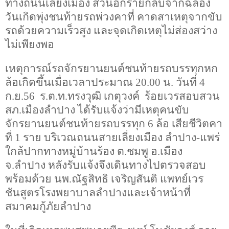
ทางถนนเลี่ยงเมือง ส่วนอีกรายกลับจากฉลอง
วันเกิดพุ่งชนท้ายรถพ่วงคาที่ คาดสาเหตุจากขับ
รถด้วยความเร็วสูง และจุดเกิดเหตุไม่ส่องสว่าง
ไม่เพียงพอ
เหตุการณ์รถจักรยานยนต์ชนท้ายรถบรรทุกหก
ล้อเกิดขึ้นเมื่อเวลาประมาณ
20.00
น. วันที่
4
ก.ย.
56
ร.ต.ท.ทรงวุฒิ เกตุวงค์ ร้อยเวรสอบสวน
สภ.เมืองลำปาง ได้รับแจ้งว่ามีเหตุคนขับ
จักรยานยนต์ชนท้ายรถบรรทุก
6
ล้อ เสียชีวิตคา
ที่
1
ราย บริเวณถนนสายเลี่ยงเมือง ลำปาง
-
แพร่
ใกล้ปากทางหมู่บ้านร้อง ต.ชมพู อ.เมือง
จ.ลำปาง หลังรับแจ้งจึงเดินทางไปตรวจสอบ
พร้อมด้วย นพ.ณัฐสิทธิ เจริญสันติ แพทย์เวร
ชันสูตรโรงพยาบาลลำปางและเจ้าหน้าที่
สมาคมกู้ภัยลำปาง