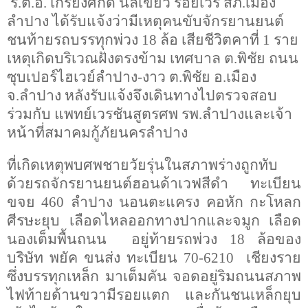
ร.ต.อ. เกรียงศักดิ์ นิลเขียว ร้อยเวร สภ.เมือง
ลำปาง ได้รับแจ้งว่ามีเหตุคนขับจักรยานยนต์
ชนท้ายรถบรรทุกพ่วง
18
ล้อ เสียชีวิตคาที่
1
ราย
เหตุเกิดบริเวณฝั่งตรงข้าม เทศบาล ต.พิชัย ถนน
ซุบเปอร์ไฮเวย์ลำปาง-งาว ต.พิชัย อ.เมือง
จ.ลำปาง หลังรับแจ้งจึงเดินทางไปตรวจสอบ
ร่วมกับ แพทย์เวรชันสูตรศพ รพ.ลำปางและเจ้า
หน้าที่สมาคมกู้ภัยนครลำปาง
ที่เกิดเหตุพบศพชายวัยรุ่นในสภาพร่างถูกทับ
ด้วยรถจักรยานยนต์ฮอนด้าเวฟสีดำ ทะเบียน
ขจย
460
ลำปาง นอนตะแครง คอหัก กะโหลก
ศีรษะยุบ เลือดไหลออกทางปากและจมูก เลือด
นองเต็มพื้นถนน
อยู่ท้ายรถพ่วง
18
ล้อของ
บริษัท พยัค ขนส่ง ทะเบียน
70-6210
เชียงราย
ซึ่งบรรทุกเหล็ก มาเต็มคัน จอดอยู่ริมถนนสภาพ
ไฟท้ายด้านขวามีรอยแตก และกันชนเหล็กยุบ