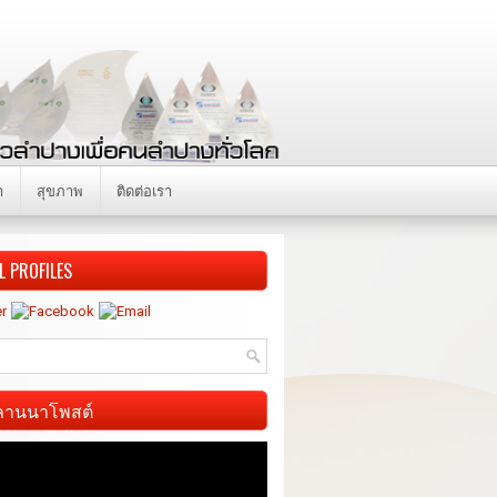
า
สุขภาพ
ติดต่อเรา
L PROFILES
ี ลานนาโพสต์