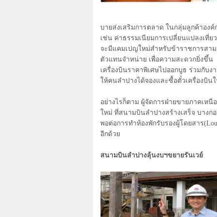
บายส่งเสริมการตลาด ในกลุ่มลูกค้าองค
เช่น ค่าธรรมเนียมการเปลี่ยนแปลงเที่ยวบ
จะมีแคมเปญใหม่สำหรับข้าราชการสามาร
ตัวแทนจำหน่าย เพื่อความสะดวกยิ่งขึ้น
เครื่องบินราคาพิเศษไปออกบูธ ร่วมกับง
ให้คนลำปางได้จองและซื้อตั๋วเครื่องบิ
อย่างไรก็ตาม ผู้จัดการฝ่ายขายภาคเหนื
ใหม่ ที่สนามบินลำปางสร้างเสร็จ บางกอกแ
พอต่อการทำห้องพักรับรองผู้โดยสาร(
Lo
อีกด้วย
สนามบินลำปางลุ้นงบฯขยายรันเวย์