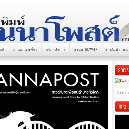
นธ์
ลานนาพาเที่ยว
อร่อยลำปาง
ลานนาBIZWEEK
คอลัมน์ลานน
SOCIA
18 ป