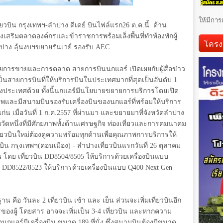
ให้มีการ
่ยวบิน กรุงเทพฯ-ลำปาง ดีเดย์ บินไฟล์แรก26 ต.ค.นี้
ด้าน
่งเสริมตลาดองค์กรและข้าราชการพร้อมเล็งพื้นที่ทำห้องพักผู้
โครง
าง ลุ้นงบฯขยายรันเวย์ รองรับ
AEC
่ฝ่ายการขายและการตลาด สายการบินนกแอร์
เปิดเผยกับผู้สื่อข่าว
็นสายการบินที่ให้บริการบินในประเทศมากที่สุดเป็นอันดับ 1
ต่างประเทศด้วย ทั้งนี้นกแอร์มีนโยบายขยายการบริการโดยเปิด
กยภาพและมีสนามบินรองรับเครื่องบินของนกแอร์ที่พร้อมให้บริการ
่น เมื่อวันที่ 1 ก.ค.2557 ที่ผ่านมา และขยายมาที่จังหวัดลำปาง
วัดหนึ่งที่มีศักยภาพทั้งด้านเศรษฐกิจ ท่องเที่ยวและการคมนาคม
ยวบินใหม่ต้องดูความพร้อมทุกด้านเพื่อคุณภาพการบริการให้
่ยวบิน กรุงเทพฯ(ดอนเมือง) - ลำปางเที่ยวบินแรกวันที่ 26 ตุลาคม
ัน โดย
เที่ยวบิน
DD8504/8505
ให้บริการด้วยเครื่องบินแบบ
น
DD8522/8523
ให้บริการด้วยเครื่องบินแบบ
Q400 Next
Gen
 คือ วันละ 2 เที่ยวบิน เช้า และ เย็น ส่วนจะเพิ่มเที่ยวบินอีก
ารของผู้ โดยสาร อาจจะเพิ่มเป็น 3-4 เที่ยวบิน และหากความ
แอร์มีเครื่องบิน ขนาด 189 ที่นั่ง ซึ่งสนามบินต้องมีขนาด