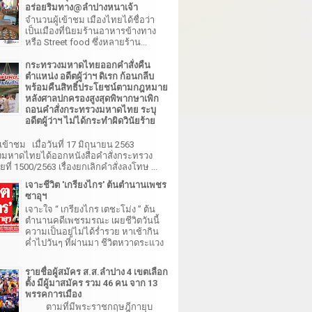
อร่อยริมทาง@ลำปางหนาเจ้า
จำนวนผู้เข้าชม เมืองไทยได้ชื่อว่า
เป็นเมืองที่นิยมร้านอาหารข้างทาง
หรือ Street food ซึ่งหลายร้าน...
กระทรวงมหาดไทยออกคำสั่งคืน
ตำแหน่ง อดีตผู้ว่าฯ ดิเรก ก้อนกลีบ
พร้อมคืนสิทธิ์ประโยชน์ตามกฎหมาย
หลังศาลปกครองสูงสุดพิพากษาเพิก
ถอนคำสั่งกระทรวงมหาดไทย ระบุ
อดีตผู้ว่าฯ ไม่ได้กระทำผิดวินัยร้าย
เข้าชม เมื่อวันที่ 17 มิถุนายน 2563
มหาดไทยได้ออกหนังสือคำสั่งกระทรวง
ี่ 1500/2563 เรื่องยกเลิกคำสั่งลงโทษ ...
เจาะชีวิต 'เกรียงไกร' ต้นตำนานเพชร
ซาอุฯ
เจาะใจ “ เกรียงไกร เตชะโม่ง ” ต้น
ตำนานคดีเพชรมรณะ เผยชีวิตวันนี้
ความเป็นอยู่ไม่ได้ร่ำรวย หาเช้ากิน
ค่ำไปวันๆ ที่ผ่านมา ชีวิตหวาดระแวง
รายชื่อผู้สมัคร ส.ส.ลำปาง 4 เขตเลือก
ตั้ง มีผู้มาสมัคร รวม 46 คน จาก 13
พรรคการเมือง
ตามที่มีพระราชกฤษฎีกายุบ