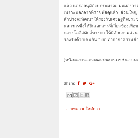
แล้ว แต่รออนุมัติงบประมาณ
ผมมองว่า
เพราะนอกจากที่ราชพัสดุแล้ว
ส่วนใหญ่
ลำปางจะพัฒนาให้รองรับเศรษฐกิจประช
ศุลกากรซึ่งได้ยื่นเอกสารที่เกี่ยวข้องเพ
กลางโลจีสติกส์ทางบก ให้มีศักยภาพส่ว
รองรับด้วยเช่นกัน " ผอ.ท่าอากาศยานล
(หนั
งสือพิมพ์ลานนาโพสต์ฉบับที่ 990 ประจำวันที่ 8 - 14 สิ
Share:
← บทความใหม่กว่า