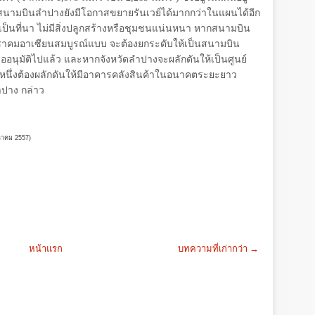
สนามบินลำปางยังมีโอกาสขยายรันเวย์ได้มากกว่าในแผนได้อีก
เป็นที่นา ไม่มีสิ่งปลูกสร้างหรือชุมชนแน่นหนา หากสนามบิน
าคมอาเซียนสมบูรณ์แบบ จะต้องยกระดับให้เป็นสนามบิน
ื่อขออนุมัติไปแล้ว และหากจังหวัดลำปางจะผลักดันให้เป็นศูนย์
นหนึ่งต้องผลักดันให้มีอาคารคลังสินค้าในอนาคตระยะยาว
ำปาง กล่าว
งหาคม
2557)
หน้าแรก
บทความที่เก่ากว่า →