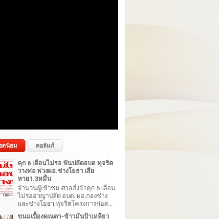
อดนิยม
คอลัมภ์
คุก 6 เดือนไม่รอ ฟันปลัดอบต.ทุจริต
วางท่อ พ่วงผอ.ช่างโยธา เสีย
หาย1.3หมื่น
จำนวนผู้เข้าชม ศาลสั่งจำคุก 6 เดือน
ไม่รออาญาปลัด อบต. ผอ.กองช่าง
และช่างโยธา ทุจริตโครงการก่อส...
ขนมเบื้องคุณตา-ข้าวมันป้าเหลียว