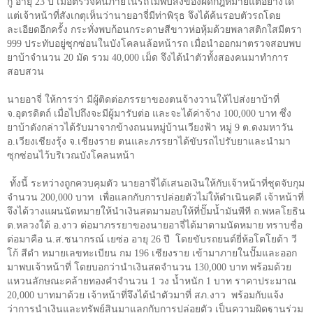
กู่ อายุ
23
ปี เมื่อตรวจค้นภายในรถไม่พบสิ่งของผิดกฎหมายแต่อย่างใด
แต่เจ้าหน้าที่สังเกตุเห็นว่านายอาจี่มีท่าพิรุธ จึงได้ค้นรอบตัวรถโดย
ละเอียดอีกครั้ง กระทั่งพบก้อนกระดาษสีขาวห่อหุ้มด้วยพลาสติกใสมีตรา
999
ประทับอยู่ซุกซ่อนในบังโคลนล้อหน้ารถ เมื่อนำออกมาตรวจสอบพบ
ยาบ้าจำนวน
20
มัด รวม
40,000
เม็ด จึงได้นำตัวทั้งสองคนมาทำการ
สอบสวน
นายอาจี่ ให้การว่า มีผู้ติดต่อภรรยาของตนจ้างวานให้ไปส่งยาบ้าที่
จ.อุตรดิตถ์ เมื่อไปถึงจะมีผู้มารับต่อ และจะได้ค่าจ้าง
100,000
บาท ซึ่ง
ยาบ้าดังกล่าวได้รับมาจากข้างถนนหมู่บ้านเวียงฟ้า หมู่
9
ต.ดงมหาวัน
อ.เวียงเชียงรุ้ง จ.เชียงราย ตนและภรรยาได้ขับรถไปรับยาและนำมา
ซุกซ่อนไว้บริเวณบังโคลนหน้า
ทั้งนี้ ระหว่างถูกควบคุมตัว นายอาจี่ได้เสนอเงินให้กับเจ้าหน้าที่ชุดจับกุม
จำนวน
200,000
บาท
เพื่อแลกกับการปล่อยตัวไม่ให้ดำเนินคดี เจ้าหน้าที่
จึงได้วางแผนนัดหมายให้นำเงินสดมามอบให้ที่ปั๊มน้ำมันพีที ถ.พหลโยธิน
ต.หลวงใต้ อ.งาว ต่อมาภรรยาของนายอาจี่ได้มาตามนัดหมาย ทราบชื่อ
ต่อมาคือ น.ส.ชนากรณ์ เยซ่อ อายุ
26
ปี
โดยขับรถยนต์ยี่ห้อโตโยต้า วี
โก้ สีดำ หมายเลขทะเบียน กม
196
เชียงราย เข้ามาภายในปั๊มและออก
มาพบเจ้าหน้าที่ โดยบอกว่านำเงินสดจำนวน
130,000
บาท พร้อมด้วย
แหวนลักษณะคล้ายทองคำจำนวน
1
วง น้ำหนัก
1
บาท ราคาประมาณ
20,000
บาทมาด้วย เจ้าหน้าที่จึงได้นำตัวมาที่ สภ.งาว
พร้อมกับแจ้ง
ว่าการนำเงินและทรัพย์สินมาแลกกับการปล่อยตัว เป็นความผิดฐานร่วม