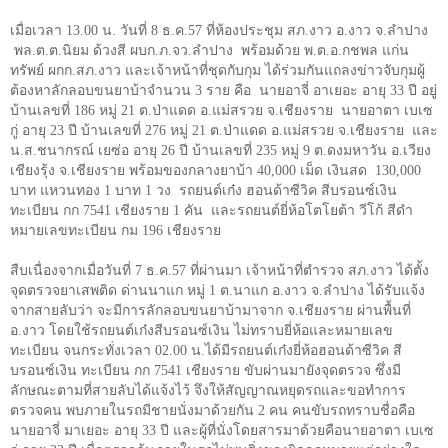
เมื่อเวลา
13.00
น. วันที่
8
ธ.ค.
57
ที่ห้องประชุม สภ.งาว อ.งาว จ.ลำปาง
พล.ต.ต.นิยม ด้วงสี ผบก.ภ.จว.ลำปาง
พร้อมด้วย พ.ต.อ.กชพล แก่น
ทรัพย์ ผกก.สภ.งาว และเจ้าหน้าที่ชุดกับกุม ได้ร่วมกันแถลงข่าวจับกุมผู้
ต้องหาลักลอบขนยาบ้าจำนวน
3
ราย คือ
นายอาจี่ อาเยอะ อายุ
33
ปี อยู่
บ้านเลขที่
186
หมู่
21
ต.ป่าแดด อ.แม่สรวย จ.เชียงราย
นายอาตา เบเซ
กู่ อายุ
23
ปี บ้านเลขที่
276
หมู่
21
ต.ป่าแดด อ.แม่สรวย จ.เชียงราย
และ
น.ส.ชนากรณ์ เยซ่อ อายุ
26
ปี บ้านเลขที่
235
หมู่
9
ต.ดงมหาวัน อ.เวียง
เชียงรุ้ง จ.เชียงราย พร้อมของกลางยาบ้า
40,000
เม็ด เงินสด
130,000
บาท แหวนทอง
1
บาท
1
วง
รถยนต์เก๋ง ฮอนด้าซีวิค สีบรอนซ์เงิน
ทะเบียน กก
7541
เชียงราย
1
คัน
และรถยนต์ยี่ห้อโตโยต้า วีโก้ สีดำ
หมายเลขทะเบียน กม 196 เชียงราย
สืบเนื่องจากเมื่อวันที่
7
ธ.ค.
57
ที่ผ่านมา เจ้าหน้าที่ตำรวจ สภ.งาว ได้ตั้ง
จุดตรวจยาเสพติด ด่านนาแก หมู่
1
ต.นาแก อ.งาว จ.ลำปาง ได้รับแจ้ง
จากสายลับว่า จะมีการลักลอบขนยาบ้ามาจาก จ.เชียงราย ผ่านพื้นที่
อ.งาว โดยใช้รถยนต์เก๋งสีบรอนซ์เงิน ไม่ทราบยี่ห้อและหมายเลข
ทะเบียน จนกระทั่งเวลา
02.00
น.ได้มีรถยนต์เก๋งยี่ห้อฮอนด้าซีวิค สี
บรอนซ์เงิน ทะเบียน กก
7541
เชียงราย ขับผ่านมายังจุดตรวจ ซึ่งมี
ลักษณะตามที่สายลับได้แจ้งไว้ จึงให้สัญญาณหยุดรถและขอทำการ
ตรวจคน พบภายในรถมีชายนั่งมาด้วยกัน
2
คน คนขับรถทราบชื่อคือ
นายอาจี่ มาเยอะ อายุ
33
ปี และผู้ที่นั่งโดยสารมาด้วยคือนายอาตา เบเซ