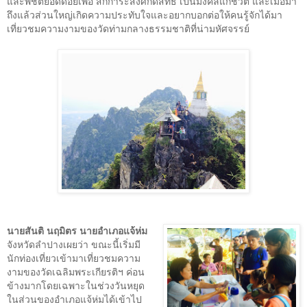
และพิชิตยอดดอยเพื่อ สักการะสิ่งศักดิ์สิทธิ์ เป็นมงคลแก่ชีวิต และเมื่อมา
ถึงแล้วส่วนใหญ่เกิดความประทับใจและอยากบอกต่อให้คนรู้จักได้มา
เที่ยวชมความงามของวัดท่ามกลางธรรมชาติที่น่ามหัศจรรย์
นายสันติ นฤมิตร นายอำเภอแจ้ห่ม
จังหวัดลำปางเผยว่า ขณะนี้เริ่มมี
นักท่องเที่ยวเข้ามาเที่ยวชมความ
งามของวัดเฉลิมพระเกียรติฯ ค่อน
ข้างมากโดยเฉพาะในช่วงวันหยุด
ในส่วนของอำเภอแจ้ห่มได้เข้าไป