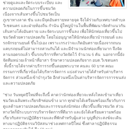
ช่วยดูแลและจัดระบบระเบียบ และ
ความปลอดภัยในการขึ้นชมวัด
เนื่องจากเส้นทางขึ้นไปชมวัดเป็น
ภูเขาทางลาด ชัน และมีจุดอันตรายหลายจุด จึงได้ร่วมกับเทศบาลตำบล
วิเชตนคร และฝ่ายท้องถิ่น กำนัน ผู้ใหญ่บ้านในพื้นที่พัฒนาจัดทำแนวกัน
เส้นทางโค้งอันตราย และจัดระบบการขึ้นลง เพื่อให้นักท่องเที่ยวขึ้นไป
ชมวัดด้วยความปลอดภัย โดยไม่อนุญาตให้นักท่องเที่ยวนำรถยนต์ และ
รถจักรยานยนต์ ขึ้นไปเอง เพราะเกรงว่าจะเกิดอันตรายเนื่องจากถนน
แคบรถยนต์ไม่สามารถสวนกันได้ และมีจำนวนนักท่องเที่ยวมาก จึงจัด
ลานจอดรถแล้ว ขึ้นรถบริการที่ทางวัดจัดไว้ จำนวน 6 คัน
นอกจากนี้ยัง
จัดทีมหน่วยเจ้าหน้าที่อาสา รักษาความปลอดภัยจาก อบต.วิเชตนคร
ทั้งนี้รายได้จากค่าบริการรถขึ้นดอยพระบาท คนละ 60 บาท คณะ
กรรมการที่เกี่ยวข้องได้บริหารจัดการ แบ่งส่วนรายได้สำหรับค่าบริหาร
จัดการ ส่วนหนึ่งเข้าบำรุงวัด อีกส่วนหนึ่งเป็นค่าบริหารจัดการการขนส่ง
และความปลอดภัย
“ช่วง วันหยุดปีใหม่ที่จะถึงนี้ คาดว่านักท่องเที่ยวจะหลั่งไหลเข้ามาเที่ยว
ชมวัดเฉลิมพระเกียรติฯค่อนข้าง มาก ทุกฝ่ายได้เตรียมพร้อมเกี่ยวกับการ
ดูแลด้านความปลอดภัยและการขนส่งนักท่อง เที่ยวขึ้นเที่ยวชมวัด ส่วน
ทางวัดก็มีระบบการบริหารจัดการที่ดีมาก และยังได้เตรียมความพร้อม
เกี่ยวกับสถานปฏิบัติธรรมและที่พักสำหรับผู้แสวง บุญที่ประสงฆ์จะเดิน
ทางมาปฏิบัติธรรมวิปัสสนาช่วงเทศกาลปีใหม่ ซึ่งศาลาปฏิบัติธรรม