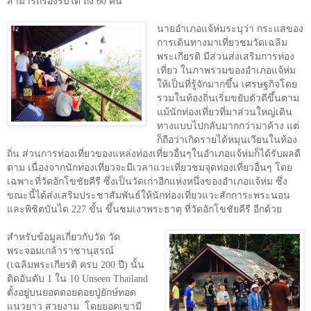
สามารถรองรับได้ ถึง 60 คน”
นายอำเภอแจ้ห่มระบุว่า กระแสของ
การเดินทางมาเที่ยวชมวัดเฉลิม
พระเกียรติ มีส่วนส่งเสริมการท่อง
เที่ยว ในภาพรวมของอำเภอแจ้ห่ม
ให้เป็นที่รู้จักมากขึ้น เศรษฐกิจโดย
รวมในท้องถิ่นเริ่มขยับตัวดีขึ้นตาม
แม้นักท่องเที่ยวที่มาส่วนใหญ่เดิน
ทางแบบไปกลับมากกว่ามาค้าง แต่
ก็ถือว่าเกิดรายได้หมุนเวียนในท้อง
ถิ่น ส่วนการท่องเที่ยวของแหล่งท่องเที่ยวอื่นๆในอำเภอแจ้ห่มก็ได้รับผลดี
ตาม เนื่องจากนักท่องเที่ยวจะมีเวลาแวะเที่ยวชมจุดท่องเที่ยวอื่นๆ โดย
เฉพาะที่วัดอักโขชัยคีรี ซึ่งเป็นวัดเก่าอีกแห่งหนึ่งของอำเภอแจ้ห่ม ซึ่ง
ขณะนี้ได้ส่งเสริมประชาสัมพันธ์ให้นักท่องเที่ยวแวะสักการะพระนอน
และพิชิตบันได 227 ขั้น ขึ้นชมเงาพระธาตุ ที่วัดอักโขชัยคีรี อีกด้วย
สำหรับข้อมูลเกี่ยวกับวัด วัด
พระจอมเกล้าราชานุสรณ์
(เฉลิมพระเกียรติ ครบ 200 ปี) นั้น
ติดอันดับ 1 ใน 10
Unseen Thailand
ตั้งอยู่บนยอดดอย
ดอยปู่ยักษ์ทอด
แนวยาว สวยงาม
โดยยอดเขามี