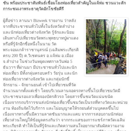
ชัน พร้อมประชาสัมพันธ์เชื่อมโยงท่องเที่ยวสำคัญในแจ้ห่ม ชวนแวะสัก
การะชมเงาพระธาตุวัดอักโขชัยคีรี
ผู้สื่อข่าว ลานนา
Bizweek
รายงาน ว่าหลัง
จากที่ประชาชนทั่วไปทั้งในจังหวัดลำปาง
และนักท่องเที่ยวต่างจังหวัด รู้จักและนิยม
เดินทางไปเที่ยวชมวัดพระพุทธบาทปู่ผาแดง
หรือที่รู้จักอีกชื่อหนึ่งในนาม วัด
พระจอมเกล้าราชานุสรณ์ (เฉลิมพระเกียรติ
ครบ 200 ปี) ต.วิเชตนคร อ.แจ้ห่ม อ.เมือง
จ.ลำปาง ในช่วงวันหยุดเทศกาลวันพ่อ 5
ธันวาฯ ที่ผ่านมา มีประชาชนทั่วไปและนัก
ท่องเที่ยว มีทั้งกลุ่มครอบครัว วัยรุ่น และนัก
ท่องเที่ยวจากต่างจังหวัด และกลุ่มนักขี่
จักรยาน - จักยานยนต์ เข้าไปเที่ยวชมที่วัด
จำนวนมากตั้งแต่เช้า โดยบริเวณลานจอดรถทางขึ้นไปเที่ยวชมวัดมี
ประชาชนรอแถวเพื่อจองบัตรคิวรถ โดยสารขึ้นชมวัดแน่นขนัด
เนื่องจากรถบริการขนส่งนักท่องเที่ยวขึ้นชมวัดเป็นรถที่ทางวัดและหน่วย
งาน ท้องถิ่นจัดไว้บริการ และไม่อนุญาตให้รถยนต์ส่วนบุคคลขึ้นไป
เนื่องจากทางขึ้นมีความลาดชันมากและแคบ จากการสอบถามนักท่อง
เที่ยวส่วนใหญ่ให้ข้อมูลตรงกันว่า จากกระแสของการแชร์ภาพวัดเฉลิม
พระเกียรติ ทำให้เป็นที่รู้จักและเกิดความสนใจอยากมาสัมผัสความงาม