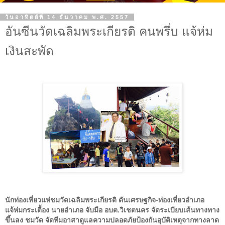
วันอาทิตย์ที่ 14 ธันวาคม พ.ศ. 2557
อันซีนวัดเฉลิมพระเกียรติ คนพรึ่บ แจ้ห่ม
เงินสะพัด
นักท่องเที่ยวแห่ชมวัดเฉลิมพระเกียรติ ดันเศรษฐกิจ-ท่องเที่ยวอำเภอ
แจ้ห่มกระเตื้อง นายอำเภอ จับมือ อบต.วิเชตนคร จัดระเบียบเส้นทางทาง
ขึ้นลง ชมวัด จัดทีมอาสาดูแลความปลอดภัยป้องกันอุบัติเหตุจากทางลาด