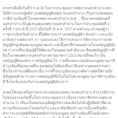
จากกรณีเมื่อวันที่
9
ก.พ.
58
ในการประชุมสภาเทศบาลนครลำปาง สท.
ได้มีการแปรญัตติร่างเทศบัญญัติเทศบาลนครลำปาง เรื่องการลดหย่อน
ภาษีบำรุงท้องที่ ในเขตเทศบาลนครลำปาง พ.ศ.... ซึ่งนายกเทศมนตรี
นครลำปาง เป็นผู้เสนอต่อเทศบาลนครลำปาง ในการประชุมสมัยที่
4
ครั้งที่
1
ประจำปี
2557
เมื่อวันที่
16
ธ.ค.
2557
ตามคำแนะนำของผู้ว่า
ราชการจังหวัดลำปาง ที่ได้พิจารณาร่างเทศบัญญัติฯ ดังกล่าว และแจ้ง
มายังสภาเทศบาลฯ ว่า
รูปแบบและวิธีการเสนอ การพิจารณาร่างเทศ
บัญญัติฯถูกต้องตามกฎหมายแล้ว แต่เนื้อหาที่กำหนดด้านในบทบัญญัติดัง
กล่าว ควรที่จะบัญญัติให้ชัดเจนในกฎหมายลำดับรอง คือเทศบัญญัติว่าที่
ดินในเขตเทศบาลนครลำปางตามมาตรา
22(3)
หมายถึงอะไร เป็น
บทบัญญัติของพระราชบัญญัติอะไร รวมทั้งเจตนารมณ์ของกฎหมายภาษี
บำรุงท้องที่มุ่งหมายที่จะลดหย่อนไม่ต้องเสียภาษีเฉพาะบุคคลธรรมดา
ซึ่งเป็นเจ้าของที่ดินเท่านั้น การที่ไม่ระบุชัดเจนอาจตีความผิดให้รวมถึง
นิติบุคคลด้วย การตราเทศบัญญัติจึงไม่เป็นไปตามกฎหมายภาษีบำรุงท้อง
ที่ จึงไม่เห็นชอบกับร่างเทศบัญญัติดังกล่าว
ส่งผลให้กลุ่มเครือข่ายประธานชุมชนเทศบาลนครลำปาง อ้างว่ามีความ
ไม่ชอบธรรมเกิดขึ้นในการประชุมสภาฯ เนื่องจากสมาชิกสภาเทศบาล
จำนวน
21
เสียงเป็นคนของอดีตผู้บริหารคนเดิมไม่ได้ปฏิบัติหน้าที่ตาม
ความเห็นของตนโดยสุจริตใจ และอาศัยเสียงข้างมากเป็นเครื่องมือ
ทำการแปรญัตติที่ขัดต่อหลักการของกฎหมายบำรุงท้องที่โดยมีเจตนา