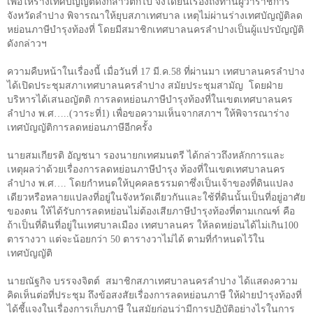
เพื่อให้ร่างเทศบัญญัติดังกล่าวตกไป จึงได้ยื่นเรื่องถึงท่านผู้ว่าราชการ
จังหวัดลำปาง พิจารณาให้ยุบสภาเทศบาล เหตุไม่ผ่านร่างเทศบัญญัติลด
หย่อนภาษีบำรุงท้องที่ โดยมีสมาชิกเทศบาลนครลำปางเป็นผู้แปรบัญญัติ
ดังกล่าวฯ
ความคืบหน้าในเรื่องนี้ เมื่อวันที่
17
มี.ค.
58
ที่ผ่านมา เทศบาลนครลำปาง
ได้เปิดประชุมสภาเทศบาลนครลำปาง สมัยประชุมสามัญ
โดยฝ่าย
บริหารได้เสนอญัตติ การลดหย่อนภาษีบำรุงท้องที่ในเขตเทศบาลนคร
ลำปาง พ
.
ศ
…..(
วาระที่
1)
เพื่อขอความเห็นจากสภาฯ ให้พิจารณาร่าง
เทศบัญญัติการลดหย่อนภาษีอีกครั้ง
นายสมเกียรติ อัญชนา รองนายกเทศมนตรี ได้กล่าวถึงหลักการและ
เหตุผลว่าด้วยเรื่องการลดหย่อนภาษีบำรุง
ท้องที่ในเขตเทศบาลนคร
ลำปาง พ
.
ศ
….
โดยกำหนดให้บุคคลธรรมดาซึ่งเป็นเจ้าของที่ดินแปลง
เดียวหรือหลายแปลงที่อยู่ในจังหวัดเดียวกันและใช้ที่ดินนั้นเป็นที่อยู่อาศัย
ของตน ให้ได้รับการลดหย่อนไม่ต้องเสียภาษีบำรุงท้องที่ตามเกณฑ์ คือ
ถ้าเป็นที่ดินที่อยู่ในเทศบาลเมือง เทศบาลนคร ให้ลดหย่อนได้ไม่เกิน
100
ตารางวา แต่จะน้อยกว่า
50
ตารางวาไม่ได้ ตามที่กำหนดไว้ใน
เทศบัญญัติ
นายณัฐกิจ
บรรจงจิตต์
สมาชิกสภาเทศบาลนครลำปาง ได้แสดงความ
คิดเห็นต่อที่ประชุม ถึงข้อสงสัยเรื่องการลดหย่อนภาษี ให้ฝ่ายบำรุงท้องที่
ได้ชี้แจงในเรื่องการเก็บภาษี
ในสมัยก่อนว่ามีการปฏิบัติอย่างไรในการ