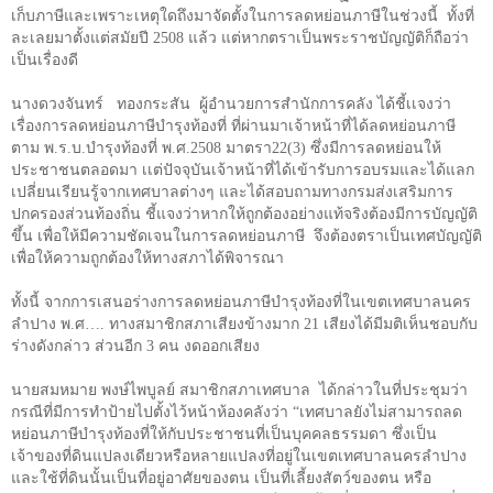
เก็บภาษีและเพราะเหตุใดถึงมาจัดตั้งในการลดหย่อนภาษีในช่วงนี้
ทั้งที่
ละเลยมาตั้งแต่สมัยปี
2508
แล้ว
แต่หากตราเป็นพระราชบัญญัติก็ถือว่า
เป็นเรื่องดี
นางดวงจันทร์
ทองกระสัน
ผู้อำนวยการสำนักการคลัง ได้ชี้เเจงว่า
เรื่องการลดหย่อนภาษีบำรุงท้องที่ ที่ผ่านมาเจ้าหน้าที่ได้ลดหย่อนภาษี
ตาม พ
.
ร
.
บ
.
บำรุงท้องที่ พ
.
ศ
.2508
มาตรา
22(3)
ซึ่งมีการลดหย่อนให้
ประชาชนตลอดมา
เเต่ปัจจุบันเจ้าหน้าที่ได้เข้ารับการอบรมและได้แลก
เปลี่ยนเรียนรู้จากเทศบาลต่างๆ และได้สอบถามทางกรมส่งเสริมการ
ปกครองส่วนท้องถิ่น ชี้แจงว่าหากให้ถูกต้องอย่างแท้จริงต้องมีการบัญญัติ
ขึ้น
เพื่อให้มีความชัดเจนในการลดหย่อนภาษี
จึงต้องตราเป็นเทศบัญญัติ
เพื่อให้ความถูกต้องให้ทางสภาได้พิจารณา
ทั้งนี้ จากการเสนอร่างการลดหย่อนภาษีบำรุงท้องที่ในเขตเทศบาลนคร
ลำปาง พ
.
ศ
….
ทางสมาชิกสภาเสียงข้างมาก
21
เสียงได้มีมติเห็นชอบกับ
ร่างดังกล่าว ส่วนอีก
3
คน งดออกเสียง
นายสมหมาย พงษ์ไพบูลย์ สมาชิกสภาเทศบาล
ได้กล่าวในที่ประชุมว่า
กรณีที่มีการทำป้ายไปตั้งไว้หน้าห้องคลังว่า
“
เทศบาลยังไม่สามารถลด
หย่อนภาษีบำรุงท้องที่ให้กับประชาชนที่เป็นบุคคลธรรมดา ซึ่งเป็น
เจ้าของที่ดินแปลงเดียวหรือหลายแปลงที่อยู่ในเขตเทศบาลนครลำปาง
และใช้ที่ดินนั้นเป็นที่อยู่อาศัยของตน เป็นที่เลี้ยงสัตว์ของตน หรือ